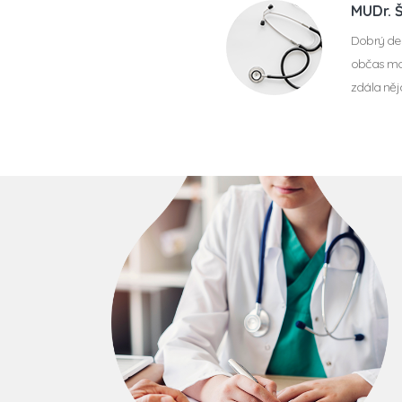
MUDr. 
Dobrý den,
občas moh
zdála něj