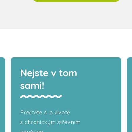
Nejste v tom
sami!
Přečtěte si o životě
s chronickým střevním
zánětem