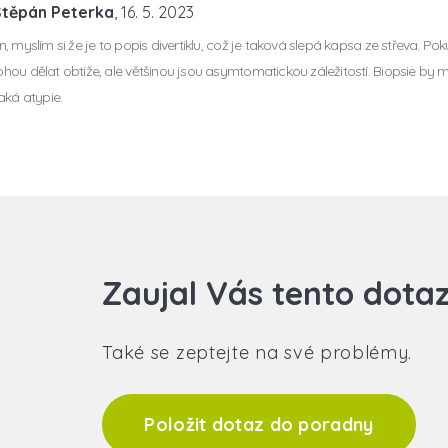
Štěpán Peterka
, 16. 5. 2023
 myslím si že je to popis divertiklu, což je taková slepá kapsa ze střeva. Pokud
ou dělat obtíže, ale většinou jsou asymtomatickou záležitostí. Biopsie by 
aká atypie.
Zaujal Vás tento dota
Také se zeptejte na své problémy.
Položit dotaz do poradny