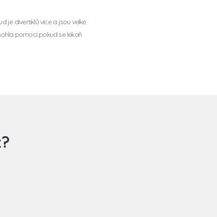
 je divertiklů více a jsou velké
mohla pomoci pokud se lékaři
z?