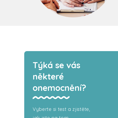
Týká se vás
některé
onemocnění?
Vyberte si test a zjistěte,
jak jste na tom