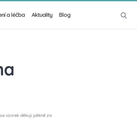
ní a léčba
Aktuality
Blog
na
se vzorek děkuji pěkně za