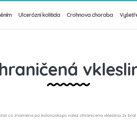
něním
Ulcerózní kolitida
Crohnova choroba
Vyšetře
hraničená vklesli
tat co znamena po kolonoskopii nalez ohranicena vkleslina 2x bral 