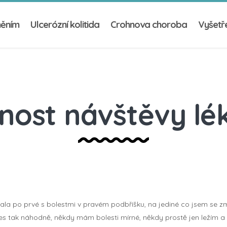
něním
Ulcerózní kolitida
Crohnova choroba
Vyšetře
nost návštěvy lé
tkala po prvé s bolestmi v pravém podbříšku, na jediné co jsem se zmo
s tak náhodně, někdy mám bolesti mírné, někdy prostě jen ležím a 