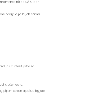
a momentálně se už 3. den
ažené prdy" a já bych sama
lyzujíci intezity stojí za
 hodny výsmechu.
 příjem tekutin a pokud by jste