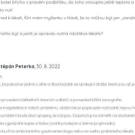
bolet břicho v pravém podbříšku, do toho vstoupila ještě teplota 
o nutí.
hned k lékaři, fůrt mám myšlenku v hlavě, že to můžou být jen ,,zar
ohlo být a jestli je opravdu nutná návštěva lékaře?
Štěpán Peterka
, 30. 8. 2022
n,
 že pokud se jedná o silné a dlouhodobě se opakujicí obtíže, které jsou až para
 provedení základních krevních odběrů a provedení břišní sonografie.
e bagatelizace Vašich problému, obtíže tak je popisujete rozhodně nejsou
e problém bude dost spojený se zácpou. Doporučuji se zaměřit na dostatečný
a vyprázdnit kupte si forlax (volně prodejné a šetrné projímadlo)
 buď na ambulantního gastroenterologa nebo na svého praktického lékaře.