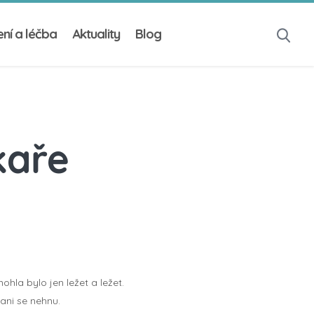
ní a léčba
Aktuality
Blog
kaře
hla bylo jen ležet a ležet.
ani se nehnu.