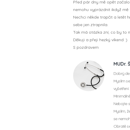
Před pár dny mě opět začalo 
nemohu vyprázdnit ikdyž mě t
Nechci někde trapčit a letět 
sebe jen ztrapnila.
Tak má otázka zní, co by to m
Děkuji a přeji hezký víkend :)
S pozdravem
MUDr. 
Dobrý de
Myslím se,
vyšetření.
Minimálně
Nebojte s
Myslím, ž
se nemohl
Obratě se