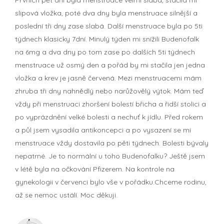
slipová vložka, poté dva dny byla menstruace silnější a
poslední tři dny zase slabá. Další menstruace byla po 5ti
týdnech klasicky 7dní. Minulý týden mi snížili Budenofalk
na 6mg a dva dny po tom zase po dalších 5ti týdnech
menstruace už osmý den a pořád by mi stačila jen jedna
vložka a krev je jasně červená. Mezi menstruacemi mám
zhruba tři dny nahnědlý nebo narůžovělý výtok. Mám teď
vždy při menstruaci zhoršení bolestí břicha a řidší stolici a
po vyprázdnění velké bolesti a nechuť k jídlu. Před rokem
a půl jsem vysadila antikoncepci a po vysazení se mi
menstruace vždy dostavila po pěti týdnech. Bolesti bývaly
nepatrné. Je to normální u toho Budenofalku? Ještě jsem
v létě byla na očkování Pfizerem. Na kontrole na
gynekologii v červenci bylo vše v pořádku.Chceme rodinu,
až se nemoc ustálí. Moc děkuji.