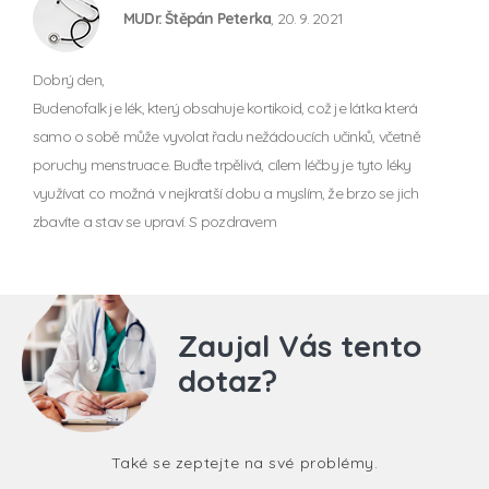
MUDr. Štěpán Peterka
, 20. 9. 2021
Dobrý den,
Budenofalk je lék, který obsahuje kortikoid, což je látka která
samo o sobě může vyvolat řadu nežádoucích učinků, včetně
poruchy menstruace. Buďte trpělivá, cílem léčby je tyto léky
využívat co možná v nejkratší dobu a myslím, že brzo se jich
zbavíte a stav se upraví. S pozdravem
Zaujal Vás tento
dotaz?
Také se zeptejte na své problémy.