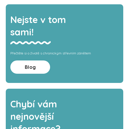
Nejste v tom
sami!
Přečtěte si o životě s chronickým střevním zánětem
Blog
Chybí vám
nejnovější
informace?