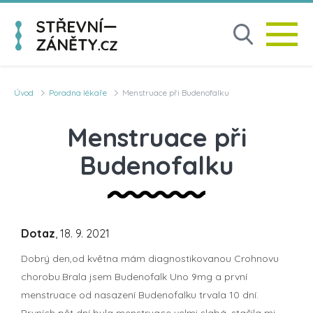
Úvod
Poradna lékaře
Menstruace při Budenofalku
Menstruace při
Budenofalku
Dotaz
, 18. 9. 2021
Dobrý den,od května mám diagnostikovanou Crohnovu
chorobu.Brala jsem Budenofalk Uno 9mg a první
menstruace od nasazení Budenofalku trvala 10 dní.
Prvních pět dní byla menstruace velmi slabá, stačila mi