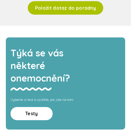
Položit dotaz do poradny
Týká se vás
některé
onemocnění?
Vyberte si test a zjistěte, jak jste na tom
Testy