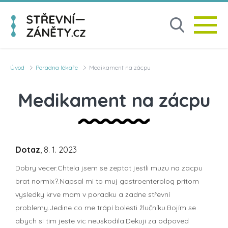
Úvod
Poradna lékaře
Medikament na zácpu
Medikament na zácpu
Dotaz
, 8. 1. 2023
Dobry vecer.Chtela jsem se zeptat jestli muzu na zacpu
brat normix?.Napsal mi to muj gastroenterolog pritom
vysledky krve mam v poradku a zadne střevní
problemy.Jedine co me trápí bolesti žlučníku.Bojím se
abych si tim jeste vic neuskodila.Dekuji za odpoved