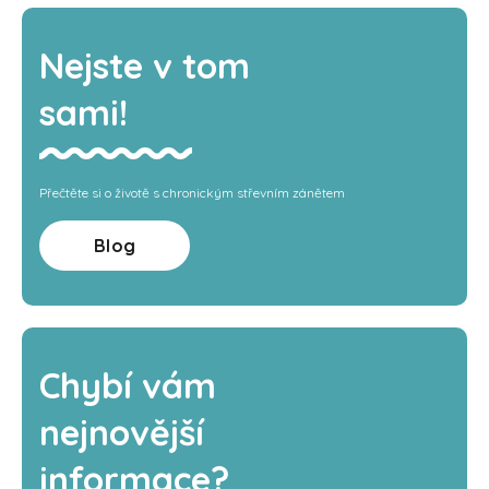
Nejste v tom
sami!
Přečtěte si o životě s chronickým střevním zánětem
Blog
Chybí vám
nejnovější
informace?