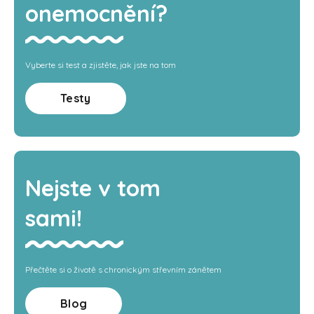
onemocnění?
Vyberte si test a zjistěte, jak jste na tom
Testy
Nejste v tom
sami!
Přečtěte si o životě s chronickým střevním zánětem
Blog