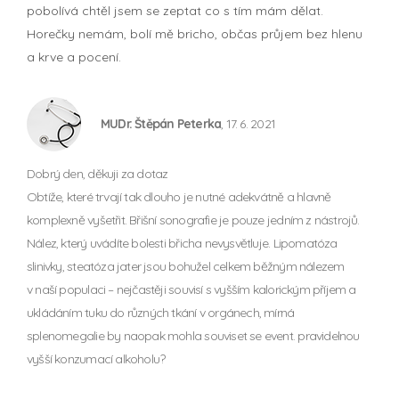
pobolívá chtěl jsem se zeptat co s tím mám dělat.
Horečky nemám, bolí mě bricho, občas průjem bez hlenu
a krve a pocení.
MUDr. Štěpán Peterka
, 17. 6. 2021
Dobrý den, děkuji za dotaz
Obtíže, které trvají tak dlouho je nutné adekvátně a hlavně
komplexně vyšetřit. Břišní sonografie je pouze jedním z nástrojů.
Nález, který uvádíte bolesti břicha nevysvětluje. Lipomatóza
slinivky, steatóza jater jsou bohužel celkem běžným nálezem
v naší populaci – nejčastěji souvisí s vyšším kalorickým příjem a
ukládáním tuku do různých tkání v orgánech, mírná
splenomegalie by naopak mohla souviset se event. pravidelnou
vyšší konzumací alkoholu?