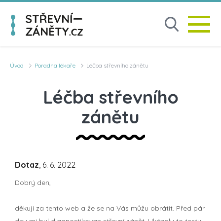
Úvod
Poradna lékaře
Léčba střevního zánětu
Léčba střevního
zánětu
Dotaz
, 6. 6. 2022
Dobrý den,
děkuji za tento web a že se na Vás můžu obrátit. Před pár
dny mi byl diagnostikovan střevní zánět. Ukázaly to testy