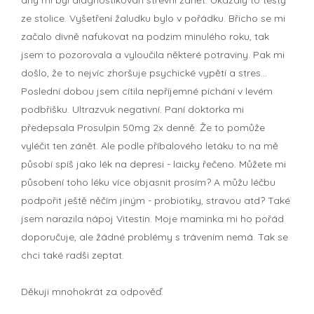
ze stolice. Vyšetření žaludku bylo v pořádku. Břicho se mi
začalo divně nafukovat na podzim minulého roku, tak
jsem to pozorovala a vyloučila některé potraviny. Pak mi
došlo, že to nejvíc zhoršuje psychické vypětí a stres...
Poslední dobou jsem cítila nepříjemné píchání v levém
podbřišku. Ultrazvuk negativní. Paní doktorka mi
předepsala Prosulpin 50mg 2x denně. Že to pomůže
vyléčit ten zánět. Ale podle příbalového letáku to na mě
působí spíš jako lék na depresi - laicky řečeno. Můžete mi
působení toho léku více objasnit prosím? A můžu léčbu
podpořit ještě něčím jiným - probiotiky, stravou atd? Také
jsem narazila nápoj Vitestin. Moje maminka mi ho pořád
doporučuje, ale žádné problémy s trávením nemá. Tak se
chci také radši zeptat.
Děkuji mnohokrát za odpověď.