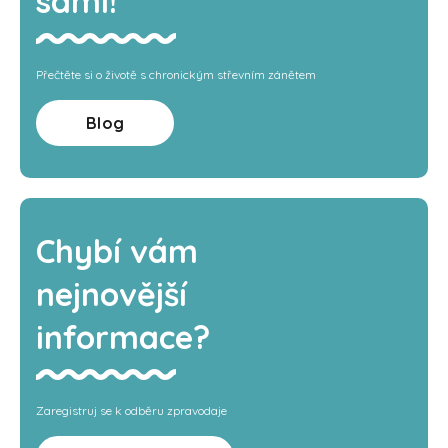
sami!
Přečtěte si o životě s chronickým střevním zánětem
Blog
Chybí vám
nejnovější
informace?
Zaregistruj se k odběru zpravodaje