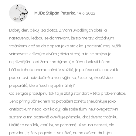
MUDr. Štěpán Peterka
, 14. 6. 2022
Dobrý den, děkuji za dotaz. Z Vámi uváděných obtíží a
nastavenou léčbou se domnívám, že trpíme tzv. dráždivým
tračníkem, což se dá popsat jako stav, kdy pacientů mají vyšší
vnímavost k různým vlivům (dieta, stres) a ta se projevuje
nejrůznějšími obtížemi - nadýmaní, průjem, bolesti břicha.
Léčba tohoto onemocnění je složitá, je potřeba přistupovat k
pacientovi individuálně a není výjimka, že se i vyzkouší více
preparátů, které "sedí nejoptimálněji".
Co se týče prosulpinu tak to je zlatý standart v této problematice.
Jeho přímý účinek není na potlačení zánětu (neučinkuje jako
antibiotikum nebo kortikoidy) ale spíše tlumí neurovegetativní
systém a tím pozitivně ovlivňuje příznaky dráždivého tračníku.
Určitě to není lék, který by se primárně užíval na depresi, ale
pravdou je, že v psychiatrii se užívá, nutno ovšem druhým