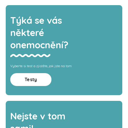
Týká se vás
některé
onemocnění?
Vyberte si test a zjistěte, jak jste na tom
Testy
Nejste v tom