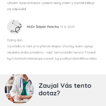
užívám Asacol.Krevní i jaterní testy mám v normě.Děkuji
za odpověď
MUDr. Štěpán Peterka
, 15. 8. 2023
Dobrý den,
V pořádku to není, je to příznak relapsu choroby, event. výskyt
nějakého jiného problému - např. hemoroidální nemoci. Provedl
bych kontrolní rektoskopii a event. byt posílil protizánětlivou léčbu.
Zaujal Vás tento
dotaz?