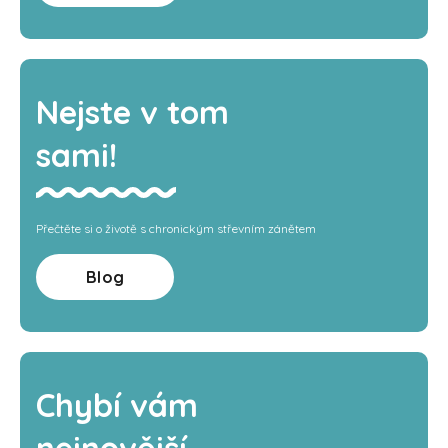
Nejste v tom
sami!
Přečtěte si o životě s chronickým střevním zánětem
Blog
Chybí vám
nejnovější