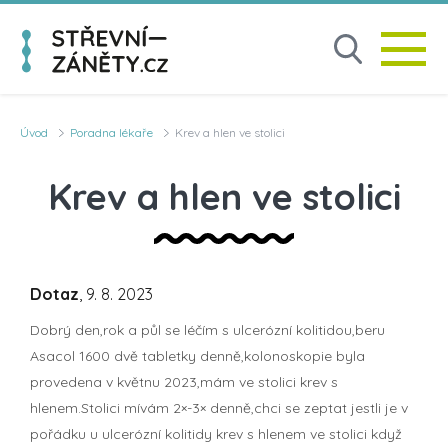
Úvod
Poradna lékaře
Krev a hlen ve stolici
Krev a hlen ve stolici
Dotaz
, 9. 8. 2023
Dobrý den,rok a půl se léčím s ulcerózní kolitidou,beru
Asacol 1600 dvě tabletky denně,kolonoskopie byla
provedena v květnu 2023,mám ve stolici krev s
hlenem.Stolici mívám 2×-3× denně,chci se zeptat jestli je v
pořádku u ulcerózní kolitidy krev s hlenem ve stolici když