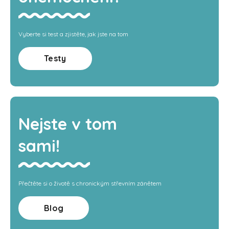
Vyberte si test a zjistěte, jak jste na tom
Testy
Nejste v tom
sami!
Přečtěte si o životě s chronickým střevním zánětem
Blog