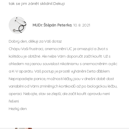
tak se jim zánět sklidnil.Dekuji
MUDr. Štěpán Peterka
, 10. 8. 2021
Dobrý den, děkuji za Váš dotaz
Chápu Vaši frustraci, onemocnění UC je omezující a život s
kolitidou je obtížné. Ale nelze Vám doporučit začít kouřit. Už s
ohledem na jasnou souvislost nikotinismu s onemocněním a plic
a K-V aparátu. Váš postup je prostě vyhánění čerta ďáblem.
Nepropadejte panice, možnosti léčby jsou v dnešní době dost
variabilní od Vámi zmíněných kortikoidů až po biologickou léčbu,
operaci. Nebojte, stav se zlepší, ale začít kouřit opravdu není
řešení.
Hezký den.