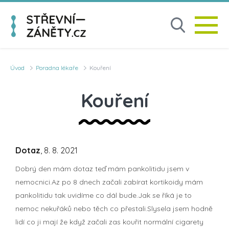
Úvod
Poradna lékaře
Kouření
Kouření
Dotaz
, 8. 8. 2021
Dobrý den mám dotaz teď mám pankolitidu jsem v
nemocnici.Az po 8 dnech začali zabírat kortikoidy mám
pankolitidu tak uvidíme co dál bude.Jak se říká je to
nemoc nekuřáků nebo těch co přestali.Slysela jsem hodně
lidí co ji mají že když začali zas kouřit normální cigarety