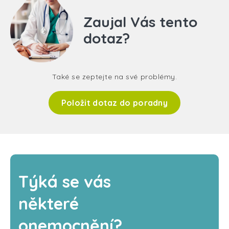
Zaujal Vás tento
dotaz?
Také se zeptejte na své problémy.
Položit dotaz do poradny
Týká se vás
některé
onemocnění?