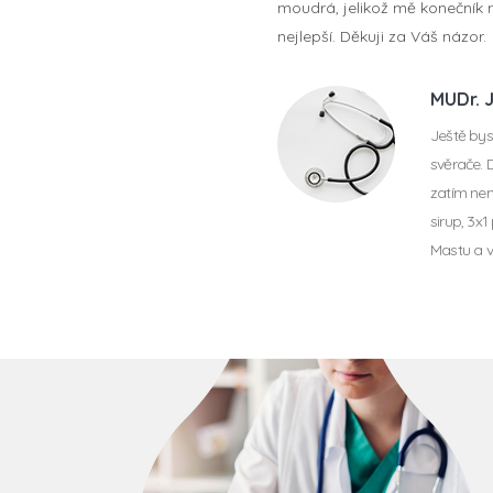
moudrá, jelikož mě konečník n
nejlepší. Děkuji za Váš názor.
MUDr. 
Ještě bys
svěrače. 
zatím nem
sirup, 3x
Mastu a v