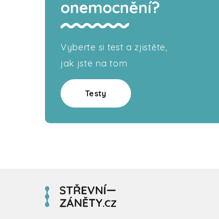
onemocnění?
Vyberte si test a zjistěte,
jak jste na tom
Testy