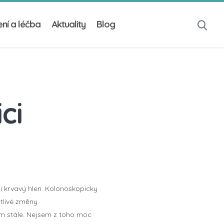
ní a léčba
Aktuality
Blog
ci
 i krvavý hlen. Kolonoskopicky
tlivé změny
mám stále. Nejsem z toho moc