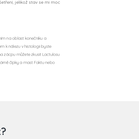
etření, jelikož stav se mi moc
ním na oblast konečníku a
 k nálezu v histologii byste
 na zácpu můžete zkusit Lactulosu
ékárně čípky a mast Faktu nebo
z?