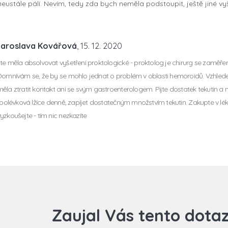
eustále pálí. Nevím, tedy zda bych neměla podstoupit, ještě jiné vyš
Jaroslava Kovářová
, 15. 12. 2020
te měla absolvovat vyšetření proktologické - proktolog je chirurg se zaměře
Domnívám se, že by se mohlo jednat o problém v oblasti hemoroidů. Vzhledem
ěla ztratit kontakt ani se svým gastroenterologem. Pijte dostatek tekutin a
1 polévková lžíce denně, zapíjet dostatečným množstvím tekutin. Zakupte v l
yzkoušejte - tím nic nezkazíte
Zaujal Vás tento dota