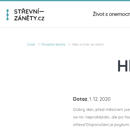
Život s onemoc
Úvod
Poradna lékaře
Hlen a krev ve stolici
H
Dotaz
, 1. 12. 2020
Dobrý den, před měsícem jsem b
se nic neprokázalo, ale po h
střeva"Doporučení je psylium 