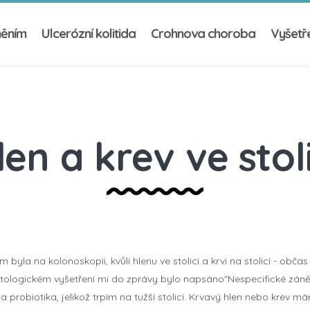
něním
Ulcerózní kolitida
Crohnova choroba
Vyšetře
len a krev ve stoli
yla na kolonoskopii, kvůli hlenu ve stolici a krvi na stolici - občas
istologickém vyšetření mi do zprávy bylo napsáno"Nespecifické záně
a probiotika, jelikož trpím na tužší stolici. Krvavý hlen nebo krev 