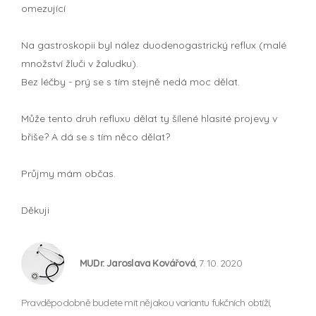
omezující
Na gastroskopii byl nález duodenogastrický reflux (malé
množství žluči v žaludku).
Bez léčby - prý se s tím stejně nedá moc dělat.
Může tento druh refluxu dělat ty šílené hlasité projevy v
břiše? A dá se s tím něco dělat?
Průjmy mám občas.
Děkuji
MUDr. Jaroslava Kovářová
, 7. 10. 2020
Pravděpodobně budete mít nějakou variantu fukčních obtíží,