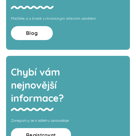
Přečtěte si o životě s chronickým střevním zánětem
Blog
Chybí vám
nejnovější
informace?
Zaregistruj se k odběru zpravodaje
Registrovat