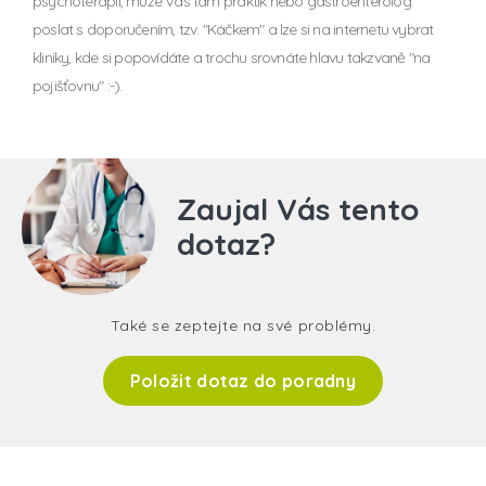
psychoterapií, může Vás tam praktik nebo gastroenterolog
poslat s doporučením, tzv. "Káčkem" a lze si na internetu vybrat
kliniky, kde si popovídáte a trochu srovnáte hlavu takzvaně "na
pojišťovnu" :-).
Zaujal Vás tento
dotaz?
Také se zeptejte na své problémy.
Položit dotaz do poradny