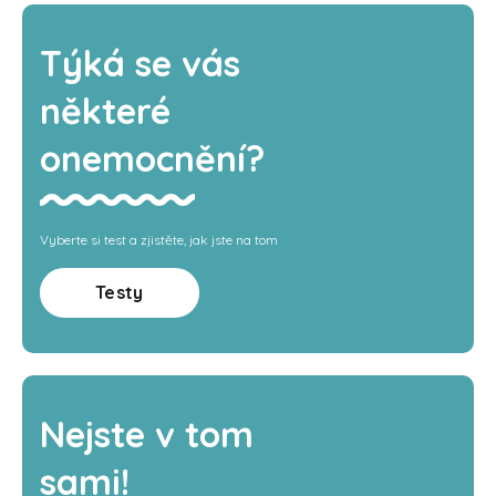
Týká se vás
některé
onemocnění?
Vyberte si test a zjistěte, jak jste na tom
Testy
Nejste v tom
sami!