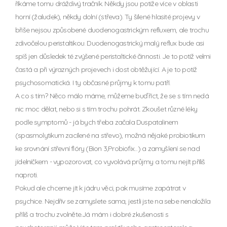
říkáme tomu dráždivý tračník. Někdy jsou potíže více v oblasti
horní (žaludek), někdy dolní (střeva). Ty šílené hlasité projevy v
břiše nejsou způsobené duodenogastrickým refluxem, ale trochu
zdivočelou peristaltikou. Duodenogastrický malý reflux bude asi
spíš jen důsledek té zvýšené peristaltické činnosti. Je to potíž velmi
častá a při výrazných projevech i dost obtěžující. A je to potíž
psychosomatická. I ty občasné průjmy k tomu patří.
A co s tím? Něco málo máme, můžeme buď říct, že se s tím nedá
nic moc dělat, nebo si s tím trochu pohrát. Zkoušet různé léky
podle symptomů - já bych třeba začala Duspatalinem
(spasmolytikum zacílené na střevo), možná nějaké probiotikum
ke srovnání střevní flóry (Bion 3,Probiofix...) a zamyšlení se nad
jídelníčkem - vypozorovat, co vyvolává průjmy a tomu nejít příliš
naproti.
Pokud ale chceme jít k jádru věci, pak musíme zapátrat v
psychice. Nejdřív se zamyslete sama, jestli jste na sebe nenaložila
příliš a trochu zvolněte.Já mám i dobré zkušenosti s