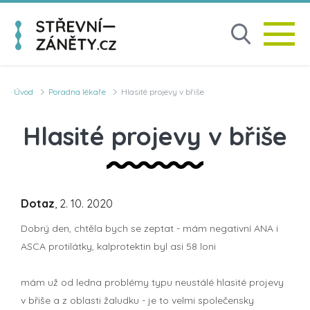
Úvod
Poradna lékaře
Hlasité projevy v břiše
Hlasité projevy v břiše
Dotaz
, 2. 10. 2020
Dobrý den, chtěla bych se zeptat - mám negativní ANA i
ASCA protilátky, kalprotektin byl asi 58 loni
mám už od ledna problémy typu neustálé hlasité projevy
v břiše a z oblasti žaludku - je to velmi společensky