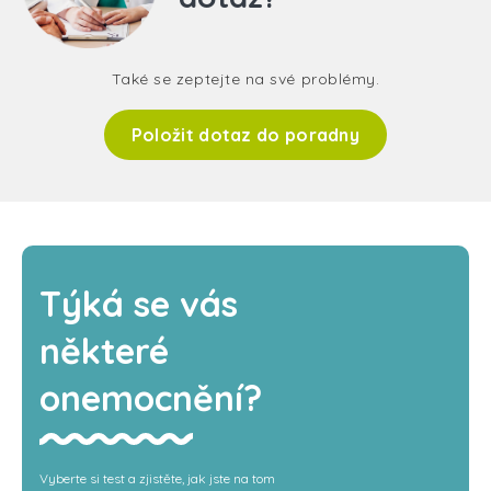
Také se zeptejte na své problémy.
Položit dotaz do poradny
Týká se vás
některé
onemocnění?
Vyberte si test a zjistěte, jak jste na tom