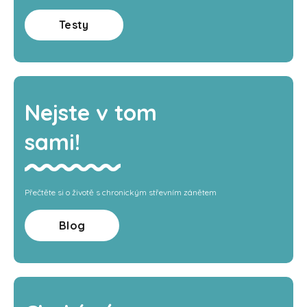
Testy
Nejste v tom
sami!
Přečtěte si o životě s chronickým střevním zánětem
Blog