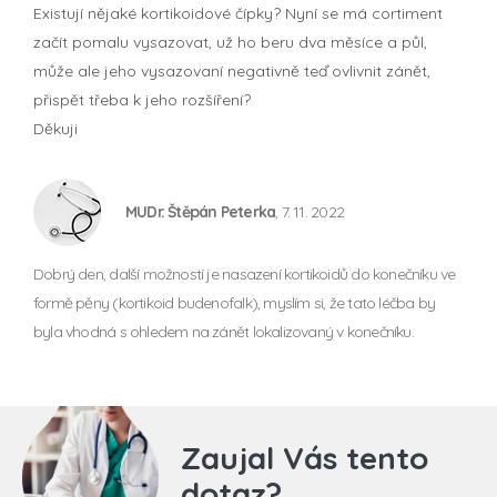
Existují nějaké kortikoidové čípky? Nyní se má cortiment
začít pomalu vysazovat, už ho beru dva měsíce a půl,
může ale jeho vysazovaní negativně teď ovlivnit zánět,
přispět třeba k jeho rozšíření?
Děkuji
MUDr. Štěpán Peterka
, 7. 11. 2022
Dobrý den, další možností je nasazení kortikoidů do konečníku ve
formě pěny (kortikoid budenofalk), myslím si, že tato léčba by
byla vhodná s ohledem na zánět lokalizovaný v konečníku.
Zaujal Vás tento
dotaz?