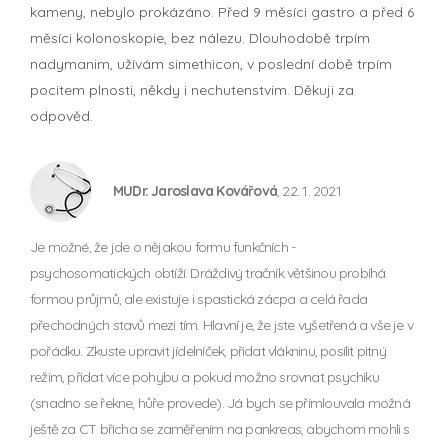
kameny, nebylo prokázáno. Před 9 měsíci gastro a před 6
měsíci kolonoskopie, bez nálezu. Dlouhodobě trpím
nadymanim, užívám simethicon, v poslední době trpím
pocitem plnosti, někdy i nechutenstvim. Děkuji za
odpověd.
MUDr. Jaroslava Kovářová
, 22. 1. 2021
Je možné, že jde o nějakou formu funkčních -
psychosomatických obtíží. Dráždivý tračník většinou probíhá
formou průjmů, ale existuje i spastická zácpa a celá řada
přechodných stavů mezi tím. Hlavní je, že jste vyšetřená a vše je v
pořádku. Zkuste upravit jídelníček, přidat vlákninu, posílit pitný
režim, přidat více pohybu a pokud možno srovnat psychiku
(snadno se řekne, hůře provede). Já bych se přimlouvala možná
ještě za CT břicha se zaměřením na pankreas, abychom mohli s