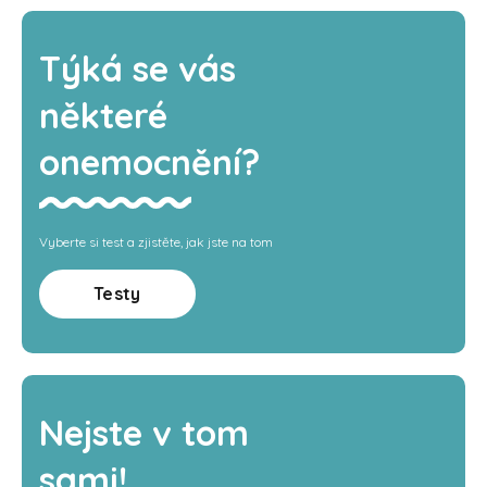
Týká se vás
některé
onemocnění?
Vyberte si test a zjistěte, jak jste na tom
Testy
Nejste v tom
sami!