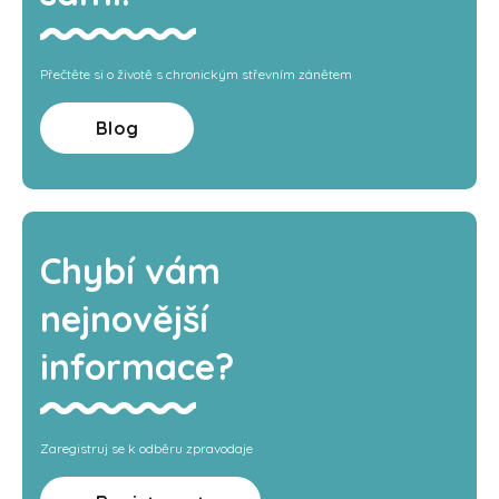
Přečtěte si o životě s chronickým střevním zánětem
Blog
Chybí vám
nejnovější
informace?
Zaregistruj se k odběru zpravodaje