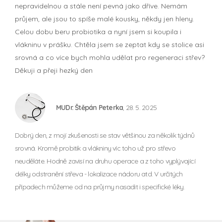
nepravidelnou a stále není pevná jako dříve. Nemám
průjem, ale jsou to spíše malé kousky, někdy jen hleny.
Celou dobu beru probiotika a nyní jsem si koupila i
vlákninu v prášku. Chtěla jsem se zeptat kdy se stolice asi
srovná a co více bych mohla udělat pro regeneraci střev?
Děkuji a přeji hezký den
MUDr. Štěpán Peterka
, 28. 5. 2025
Dobrý den, z mojí zkušenosti se stav většinou za několik týdnů
srovná. Kromě probitik a vlákniny víc toho už pro střevo
neuděláte. Hodně zavisí na druhu operace a z toho vyplývající
délky odstranění střeva - lokalizace nádoru atd. V určitých
případech můžeme od na průjmy nasadit i specifické léky.