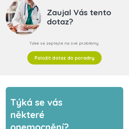
Zaujal Vás tento
dotaz?
Také se zeptejte na své problémy.
Položit dotaz do poradny
Týká se vás
některé
onemocnění?