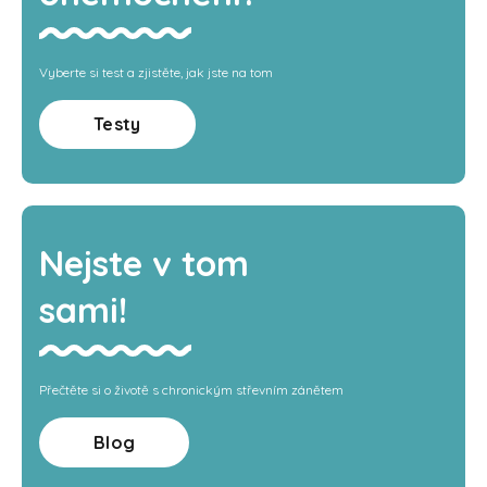
Vyberte si test a zjistěte, jak jste na tom
Testy
Nejste v tom
sami!
Přečtěte si o životě s chronickým střevním zánětem
Blog