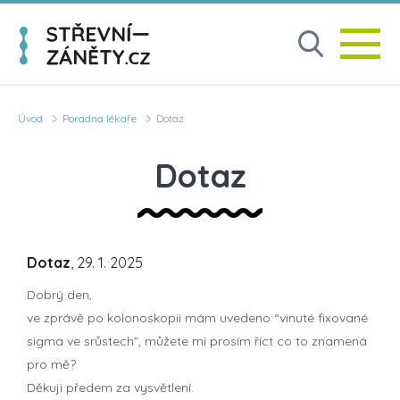
Úvod
Poradna lékaře
Dotaz
Dotaz
Dotaz
, 29. 1. 2025
Dobrý den,
ve zprávě po kolonoskopii mám uvedeno “vinuté fixované
sigma ve srůstech”, můžete mi prosím říct co to znamená
pro mě?
Děkuji předem za vysvětlení.