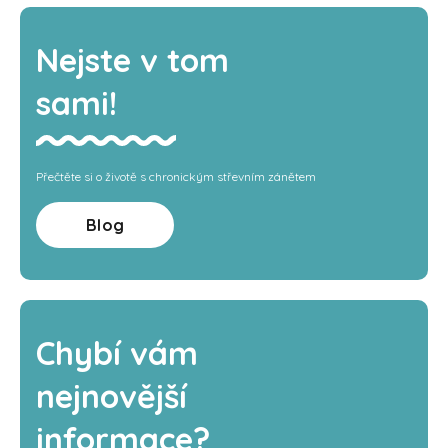
Nejste v tom
sami!
Přečtěte si o životě s chronickým střevním zánětem
Blog
Chybí vám
nejnovější
informace?