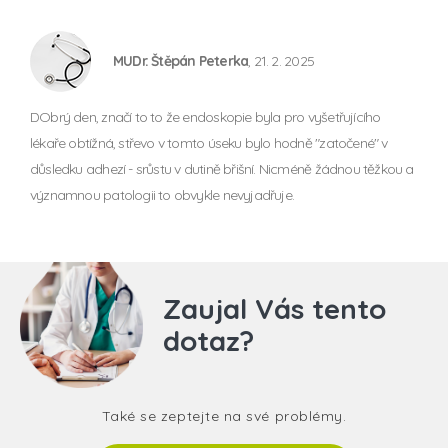
MUDr. Štěpán Peterka
, 21. 2. 2025
DObrý den, značí to to že endoskopie byla pro vyšetřujícího
lékaře obtížná, střevo v tomto úseku bylo hodně "zatočené" v
důsledku adhezí - srůstu v dutině břišní. Nicméně žádnou těžkou a
významnou patologii to obvykle nevyjadřuje.
Zaujal Vás tento
dotaz?
Také se zeptejte na své problémy.