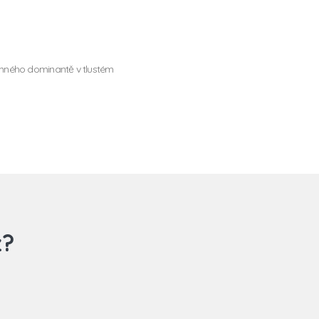
omného dominantě v tlustém
z?