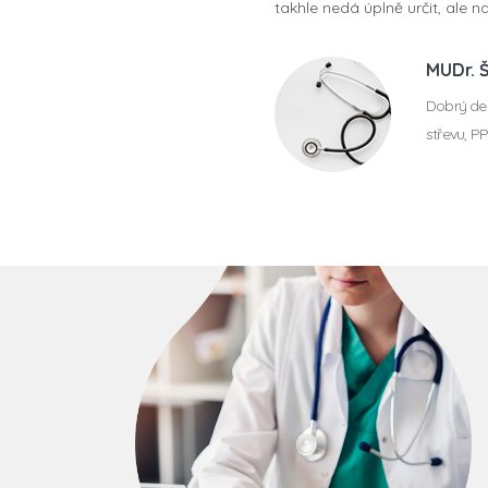
takhle nedá úplně určit, ale 
MUDr. 
Dobrý den
střevu, P