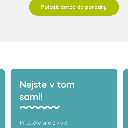
Položit dotaz do poradny
Nejste v tom
sami!
Přečtěte si o životě