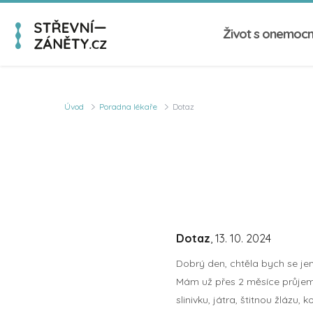
Život s onemoc
Úvod
Poradna lékaře
Dotaz
Dotaz
, 13. 10. 2024
Dobrý den, chtěla bych se jen
Mám už přes 2 měsíce průjem, 
slinivku, játra, štitnou žláz