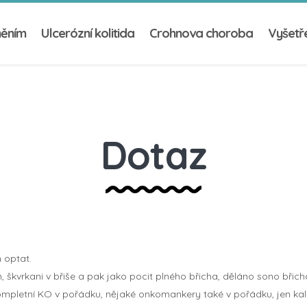
něním
Ulcerózní kolitida
Crohnova choroba
Vyšetře
Dotaz
 optat.
škvrkani v břiše a pak jako pocit plného břicha, děláno sono břich
u, kompletní KO v pořádku, nějaké onkomankery také v pořádku, jen kal