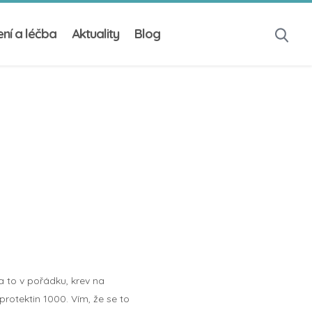
ní a léčba
Aktuality
Blog
a to v pořádku, krev na
protektin 1000. Vím, že se to