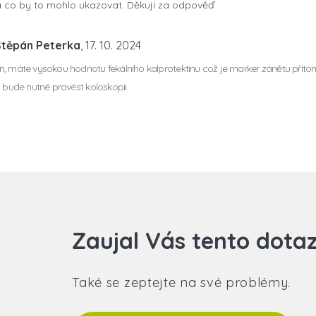
na co by to mohlo ukazovat. Děkuji za odpověď
Štěpán Peterka
, 17. 10. 2024
, máte vysokou hodnotu fekálního kalprotektinu což je marker zánětu přít
P bude nutné provést koloskopii.
Zaujal Vás tento dota
Také se zeptejte na své problémy.