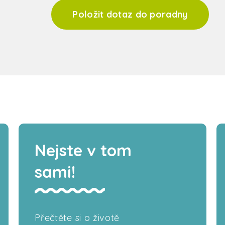
Položit dotaz do poradny
Nejste v tom
sami!
Přečtěte si o životě