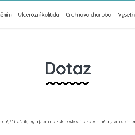
něním
Ulcerózní kolitida
Crohnova choroba
Vyšetře
Dotaz
nutější tračník, byla jsem na kolonoskopii a zapomněla jsem se inf