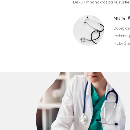
Děkuji mnohokrát za vysvětlen
MUDr. 
Dobrý den
technicky
MUDr. Št