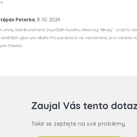
í.
Štěpán Peterka
, 8. 10. 2024
, vinuty tračník znamená, že průběh tlustého střeva byl "klikatý" - značí to
 obtížnější výkon pro lékaře. Pro pacienta to nic neznamená, je to varianta n
ěpán Peterka
Zaujal Vás tento dota
Také se zeptejte na své problémy.