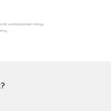
 obecně v endoskopickém slangu
ormy.
z?