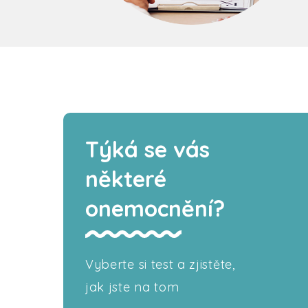
Týká se vás
některé
onemocnění?
Vyberte si test a zjistěte,
jak jste na tom