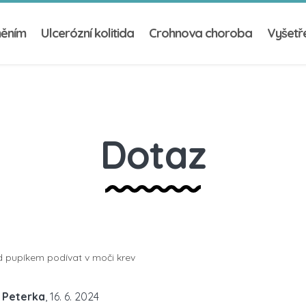
něním
Ulcerózní kolitida
Crohnova choroba
Vyšetře
Dotaz
d pupíkem podívat v moči krev
 Peterka
, 16. 6. 2024