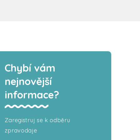
Chybí vám
nejnovější
informace?
Zaregistruj se k odběru
zpravodaje