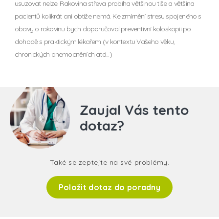
usuzovat nelze. Rakovina střeva probíha většinou tiše a většina
pacientů kolikrát ani obtíže nemá. Ke zmírnění stresu spojeného s
obavy o rakovinu bych doporučoval preventivní koloskopii po
dohodě s praktickým lékařem (v kontextu Vašeho věku,
chronických onemocněních atd...)
Zaujal Vás tento
dotaz?
Také se zeptejte na své problémy.
Položit dotaz do poradny