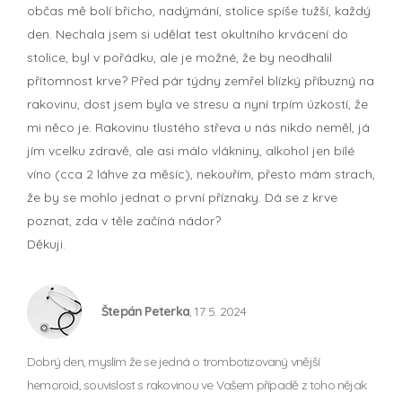
občas mě bolí břicho, nadýmání, stolice spíše tužší, každý
den. Nechala jsem si udělat test okultního krvácení do
stolice, byl v pořádku, ale je možné, že by neodhalil
přítomnost krve? Před pár týdny zemřel blízký příbuzný na
rakovinu, dost jsem byla ve stresu a nyní trpím úzkostí, že
mi něco je. Rakovinu tlustého střeva u nás nikdo neměl, já
jím vcelku zdravě, ale asi málo vlákniny, alkohol jen bílé
víno (cca 2 láhve za měsíc), nekouřím, přesto mám strach,
že by se mohlo jednat o první příznaky. Dá se z krve
poznat, zda v těle začíná nádor?
Děkuji.
Štepán Peterka
, 17. 5. 2024
Dobrý den, myslím že se jedná o trombotizovaný vnější
hemoroid, souvislost s rakovinou ve Vašem případě z toho nějak