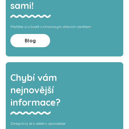
sami!
Přečtěte si o životě s chronickým střevním zánětem
Blog
Chybí vám
nejnovější
informace?
Zaregistruj se k odběru zpravodaje