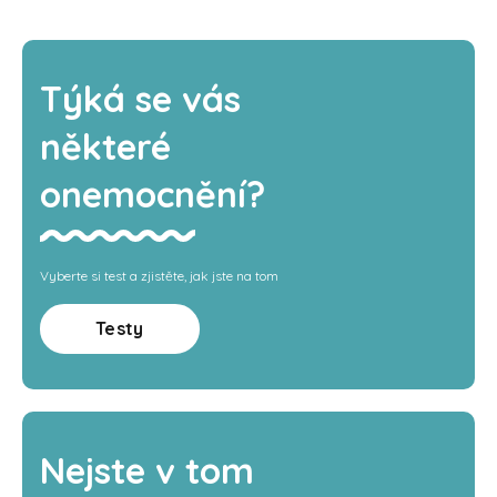
Týká se vás
některé
onemocnění?
Vyberte si test a zjistěte, jak jste na tom
Testy
Nejste v tom