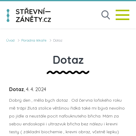
Úvod
Poradna lékaře
Dotaz
Dotaz
Dotaz
, 4. 4. 2024
Dobrý den , měla bych dotaz . Od června loňského roku
mě trápí žlutá stolice většinou řídká také mi bývá nevolno
po jídle a neustále pocit nafouknuteho břicha. Mám za
sebou endoskopii i ultrazvuk břicha bez nálezu i krevni
testy ( základní biochemie , krevni obraz, včetně lepku)