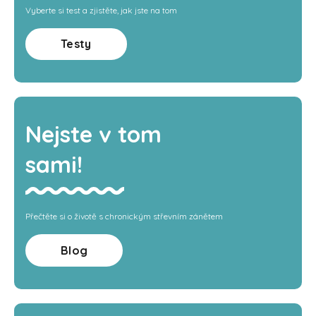
Vyberte si test a zjistěte, jak jste na tom
Testy
Nejste v tom
sami!
Přečtěte si o životě s chronickým střevním zánětem
Blog