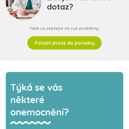
dotaz?
Také se zeptejte na své problémy.
Položit dotaz do poradny
Týká se vás
některé
onemocnění?