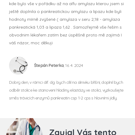
kde bylo vše v pořádku až na alfu amylazu kterou jsem si
ještě doplnila o pankreatickou amylazu a lipazu kde byli
hodnoty mírně zvýšené ( amylaza v seru 2,18 - amylaza
pankreatická 1,03 a lipaza 1,62 . Samozřejmě vše řeším s
obvodnim lékařem zatím bez úspěšně proto mě zajímá I
váš názor, moc děkuji
Štepán Peterka
, 16. 4. 2024
Dobrý den, v rámci dif. dg. bych cílil na slinivku břišní, doplnil bych
odběr stolice ke stanovení hladiny elastázy ve stolici, vyzkoušejte
směs trávicích enzymů pankreatin csp 1-2 cps s hlavními jídly.
Zaujal Vás tento