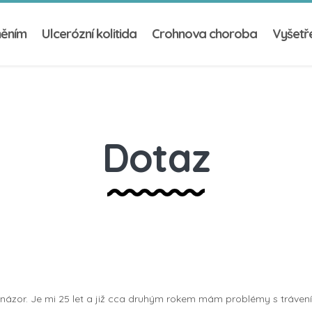
něním
Ulcerózní kolitida
Crohnova choroba
Vyšetře
Dotaz
názor. Je mi 25 let a již cca druhým rokem mám problémy s trávení