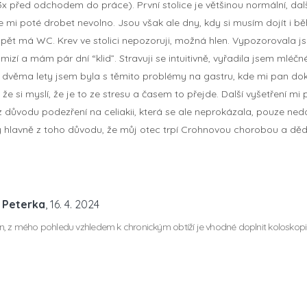
3x před odchodem do práce). První stolice je většinou normální, další
 mi poté drobet nevolno. Jsou však ale dny, kdy si musím dojít i 
 opět má WC. Krev ve stolici nepozoruji, možná hlen. Vypozorovala j
zí a mám pár dní “klid”. Stravuji se intuitivně, vyřadila jsem mléč
 dvěma lety jsem byla s těmito problémy na gastru, kde mi pan dok
 že si myslí, že je to ze stresu a časem to přejde. Další vyšetření m
y z důvodu podezření na celiakii, která se ale neprokázala, pouze ne
 hlavně z toho důvodu, že můj otec trpí Crohnovou chorobou a děd
 Peterka
, 16. 4. 2024
, z mého pohledu vzhledem k chronickým obtíží je vhodné doplnit koloskopi