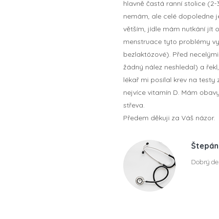
hlavně častá ranní stolice (2-
nemám, ale celé dopoledne je
větším, jídle mám nutkání jít
menstruace tyto problémy vymi
bezlaktózové). Před necelými
žádný nález neshledal) a řekl,
lékař mi posílal krev na test
nejvíce vitamín D. Mám obavy
střeva.
Předem děkuji za Váš názor.
Štepán
Dobrý den