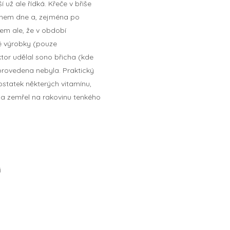
 už ale řídká. Křeče v břiše
během dne a, zejména po
sem ale, že v období
né výrobky (pouze
tor udělal sono břicha (kde
i provedena nebyla. Praktický
dostatek některých vitamínu,
a zemřel na rakovinu tenkého
i