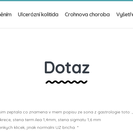
něním
Ulcerózní kolitida
Crohnova choroba
Vyšetře
Dotaz
m zeptala co znamena v mem popisu ze sona z gastrologie toto: ,,ori
rece, stena term.ilea 1,4mm, stena sigmatu 1,6 mm
nkych klicek, jinak normalni UZ bricha. “