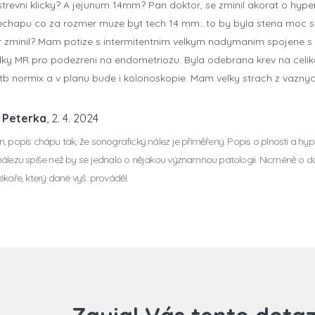
trevni klicky? A jejunum 14mm? Pan doktor, se zminil akorat o hypers
echapu co za rozmer muze byt tech 14 mm…to by byla stena moc sir
 zminil? Mam potize s intermitentnim velkym nadymanim spojene s b
dky MR pro podezreni na endometriozu. Byla odebrana krev na celikai
tb normix a v planu bude i kolonoskopie. Mam velky strach z vazn
 Peterka
, 2. 4. 2024
, popis chápu tak, že sonografický nález je přiměřený. Popis o plnosti a hyp
álezu spíše než by se jednalo o nějakou významnou patologii. Nicméně o d
ékaře, který dané vyš. prováděl.