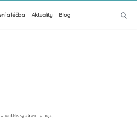
ní a léčba
Aktuality
Blog
ent.klicky strevni plnejsi,