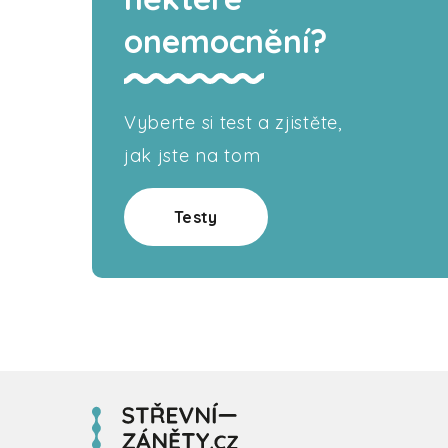
onemocnění?
Vyberte si test a zjistěte,
jak jste na tom
Testy