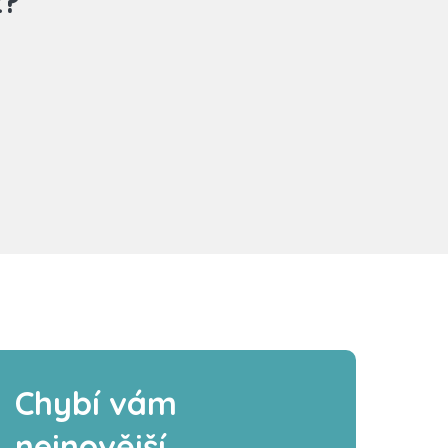
z?
Chybí vám
nejnovější