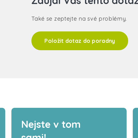
Zaujal Vás tento dota
Také se zeptejte na své problémy.
Položit dotaz do poradny
Nejste v tom
sami!