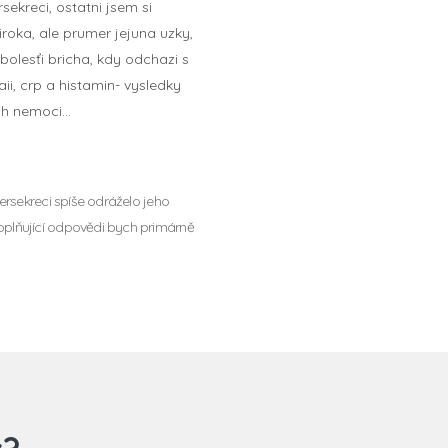
ekreci, ostatni jsem si
oka, ale prumer jejuna uzky,
olesťi bricha, kdy odchazi s
i, crp a histamin- vysledky
ych nemoci…
ersekreci spíše odráželo jeho
oplňující odpovědi bych primárně