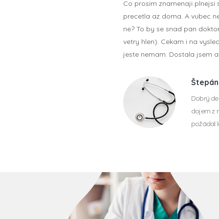
Co prosim znamenaji plnejsi s
precetla az doma. A vubec n
ne? To by se snad pan doktor
vetry hlen). Cekam i na vysle
jeste nemam. Dostala jsem a
Štepán
Dobrý den
dojem z n
požádal l