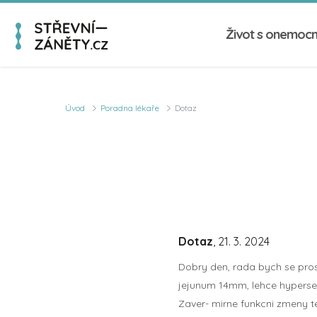
Život s onemoc
Úvod
Poradna lékaře
Dotaz
Dotaz
, 21. 3. 2024
Dobry den, rada bych se prosi
jejunum 14mm, lehce hypersek
Zaver- mirne funkcni zmeny te