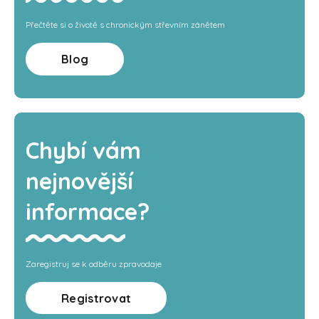
Přečtěte si o životě s chronickým střevním zánětem
Blog
Chybí vám
nejnovější
informace?
Zaregistruj se k odběru zpravodaje
Registrovat