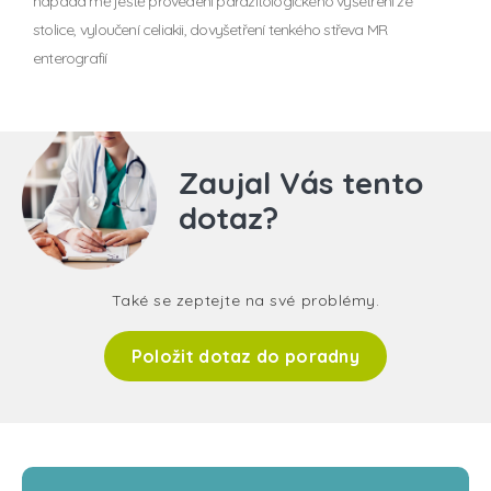
napadá mě ještě provedení parazitologického vyšetření ze
stolice, vyloučení celiakii, dovyšetření tenkého střeva MR
enterografií
Zaujal Vás tento
dotaz?
Také se zeptejte na své problémy.
Položit dotaz do poradny