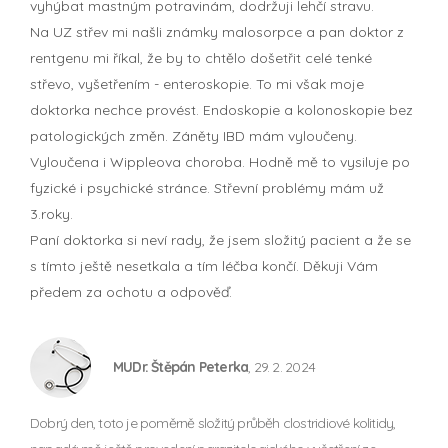
vyhýbat mastným potravinám, dodržuji lehčí stravu.
Na UZ střev mi našli známky malosorpce a pan doktor z
rentgenu mi říkal, že by to chtělo došetřit celé tenké
střevo, vyšetřením - enteroskopie. To mi však moje
doktorka nechce provést. Endoskopie a kolonoskopie bez
patologických změn. Záněty IBD mám vyloučeny.
Vyloučena i Wippleova choroba. Hodně mě to vysiluje po
fyzické i psychické stránce. Střevní problémy mám už
3.roky.
Paní doktorka si neví rady, že jsem složitý pacient a že se
s tímto ještě nesetkala a tím léčba končí. Děkuji Vám
předem za ochotu a odpověď.
MUDr. Štěpán Peterka
, 29. 2. 2024
Dobrý den, toto je poměrně složitý průběh clostridiové kolitidy,