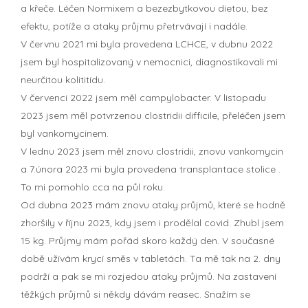
a křeče. Léčen Normixem a bezezbytkovou dietou, bez
efektu, potíže a ataky průjmu přetrvávají i nadále.
V červnu 2021 mi byla provedena LCHCE, v dubnu 2022
jsem byl hospitalizovaný v nemocnici, diagnostikovali mi
neurčitou kolititídu.
V červenci 2022 jsem měl campylobacter. V listopadu
2023 jsem měl potvrzenou clostridii difficile, přeléčen jsem
byl vankomycinem.
V lednu 2023 jsem měl znovu clostridii, znovu vankomycin
a 7.února 2023 mi byla provedena transplantace stolice .
To mi pomohlo cca na půl roku.
Od dubna 2023 mám znovu ataky průjmů, které se hodně
zhoršily v říjnu 2023, kdy jsem i prodělal covid. Zhubl jsem
15 kg. Průjmy mám pořád skoro každý den. V současné
době užívám krycí směs v tabletách. Ta mě tak na 2. dny
podrží a pak se mi rozjedou ataky průjmů. Na zastavení
těžkých průjmů si někdy dávám reasec. Snažím se