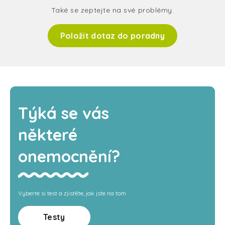
Také se zeptejte na své problémy.
Položit dotaz do poradny
Týká se vás
některé
onemocnění?
Vyberte si test a zjistěte, jak jste na tom
Testy