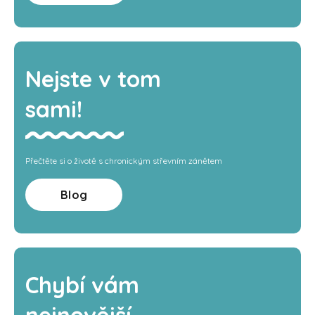
Nejste v tom
sami!
Přečtěte si o životě s chronickým střevním zánětem
Blog
Chybí vám
nejnovější