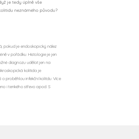
dyž je tedy úplně vše
 kolitidu neznámého původu?
ívá, pokud je endoskopický nález
éně v pořádku. Histologie je jen
žné diagnozu udělat jen na
kroskopická kolitida je
 proběhlou infekční kolitdu. Více
eno i tenkého střevo apod. S