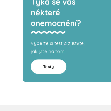
Týká se vás
některé
onemocnění?
Vyberte si test a zjistěte,
jak jste na tom
Testy