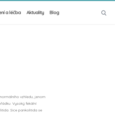
ní a léčba
Aktuality
Blog
e normálního vzhledu, jenom
řádku. Vysoký fekální
itida. Sice pankolitida se