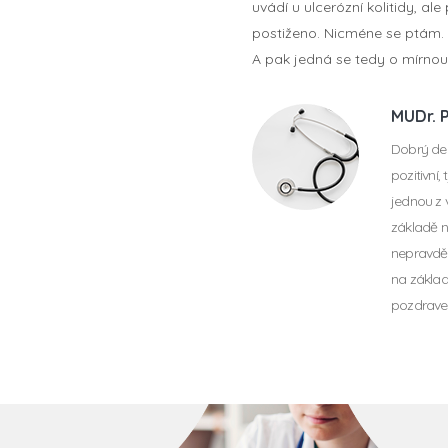
uvádí u ulcerózní kolitidy, a
postiženo. Nicméne se ptám.
A pak jedná se tedy o mírno
MUDr. P
Dobrý den
pozitivní
jednou z 
základě n
nepravděp
na základ
pozdrave