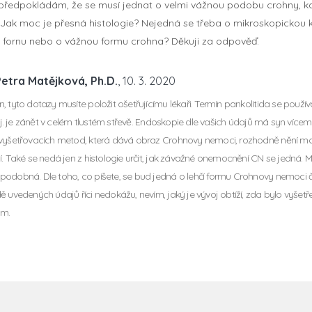
le předpokládám, že se musí jednat o velmi vážnou podobu crohny, k
 Jak moc je přesná histologie? Nejedná se třeba o mikroskopickou
u fornu nebo o vážnou formu crohna? Děkuji za odpověď.
etra Matějková, Ph.D.
, 10. 3. 2020
, tyto dotazy musíte položit ošetřujícímu lékaři. Termín pankolitida se použ
, tj. je zánět v celém tlustém střevě. Endoskopie dle vašich údajů má syn vícem
vyšetřovacích metod, která dává obraz Crohnovy nemoci, rozhodně nění mo
í. Také se nedá jen z histologie určit, jak závažné onemocnění CN se jedná. Mi
odobná. Dle toho, co píšete, se bud jedná o lehčí formu Crohnovy nemoci či o
ě uvedených údajů říci nedokážu, nevím, jaký je vývoj obtíží, zda bylo vyšetř
m.