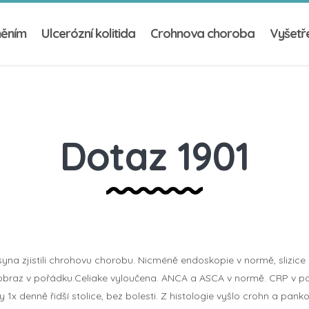
něním
Ulcerózní kolitida
Crohnova choroba
Vyšetře
Dotaz 1901
syna zjistili chrohovu chorobu. Nicméně endoskopie v normě, slizic
obraz v pořádku.Celiake vyloučena. ANCA a ASCA v normě. CRP v po
1x denně řidší stolice, bez bolesti. Z histologie vyšlo crohn a pankol