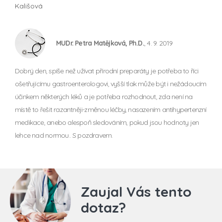
Kališová
MUDr. Petra Matějková, Ph.D.
, 4. 9. 2019
Dobrý den, spíše než užívat přírodní preparáty je potřeba to říci
ošetřujícímu gastroenterologovi, vyšší tlak může být i nežádoucím
účinkem některých léků a je potřeba rozhodnout, zda není na
místě to řešit razantněji-změnou léčby, nasazením antihypertenzní
medikace, anebo alespoň sledováním, pokud jsou hodnoty jen
lehce nad normou.. S pozdravem.
Zaujal Vás tento
dotaz?