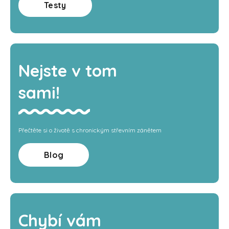
Testy
Nejste v tom
sami!
Přečtěte si o životě s chronickým střevním zánětem
Blog
Chybí vám