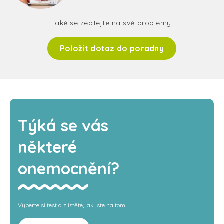
Také se zeptejte na své problémy.
Položit dotaz do poradny
Týká se vás
některé
onemocnění?
Vyberte si test a zjistěte, jak jste na tom