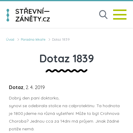
Úvod
Poradna lékaře
Dotaz 1839
Dotaz 1839
Dotaz
, 2. 4. 2019
Dobrý den paní doktorko,
synovi se odebirala stolice na calprotektinu. Ta hodnota
je 1800.jdeme na různá vyšetření. Může to být Crohnova
Choroba? Jednou cca za 14dni má průjem. Jinak žádné
potíže nemá.