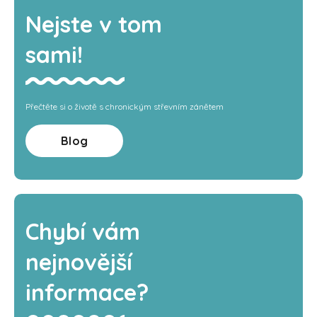
Nejste v tom
sami!
Přečtěte si o životě s chronickým střevním zánětem
Blog
Chybí vám
nejnovější
informace?