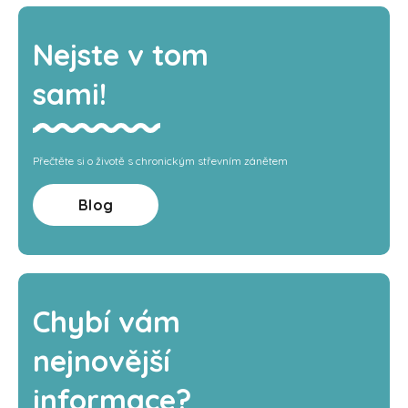
Nejste v tom
sami!
Přečtěte si o životě s chronickým střevním zánětem
Blog
Chybí vám
nejnovější
informace?