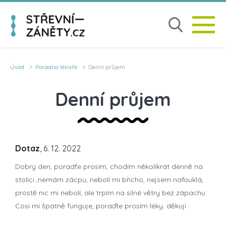
Úvod
Poradna lékaře
Denní průjem
Denní průjem
Dotaz
, 6. 12. 2022
Dobrý den, poradťe prosím, chodím několikrát denně na
stolici ,nemám zácpu, nebolí mi břicho, nejsem nafouklá,
prostě nic mi nebolí, ale trpím na silné větry bez zápachu.
Cosi mi špatně funguje, poraďte prosím léky. děkuji