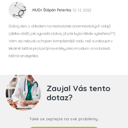
MUDr. Štěpán Peterka
, 12. 12. 2022
Dobrý den, s ohledem na nedostatek anamnestických údajů
(délka obtíží, jak vypadá stolice, již jste byla někde vyšetřena??)
Vám asi nebudu schopen komplexnější radu, než si zakoupit v
lékárně běžné proti průjmové léky jako imodium a na bolesti
běžná analgetika.
Zaujal Vás tento
dotaz?
Také se zeptejte na své problémy.