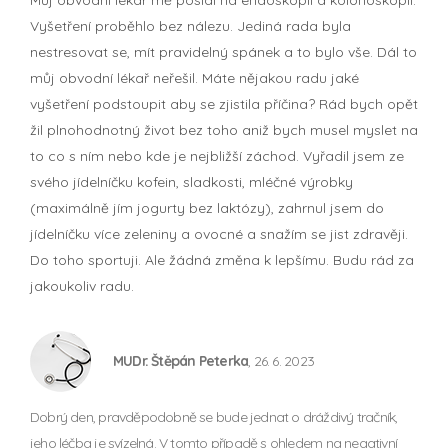
Vyšetření proběhlo bez nálezu. Jediná rada byla
nestresovat se, mít pravidelný spánek a to bylo vše. Dál to
můj obvodní lékař neřešil. Máte nějakou radu jaké
vyšetření podstoupit aby se zjistila příčina? Rád bych opět
žil plnohodnotný život bez toho aniž bych musel myslet na
to co s ním nebo kde je nejbližší záchod. Vyřadil jsem ze
svého jídelníčku kofein, sladkosti, mléčné výrobky
(maximálně jím jogurty bez laktózy), zahrnul jsem do
jídelníčku více zeleniny a ovocné a snažím se jist zdravěji.
Do toho sportuji. Ale žádná změna k lepšímu. Budu rád za
jakoukoliv radu.
MUDr. Štěpán Peterka
, 26. 6. 2023
Dobrý den, pravděpodobně se bude jednat o dráždivý tračník,
jeho léčba je svízelná. V tomto případě s ohledem na negativní