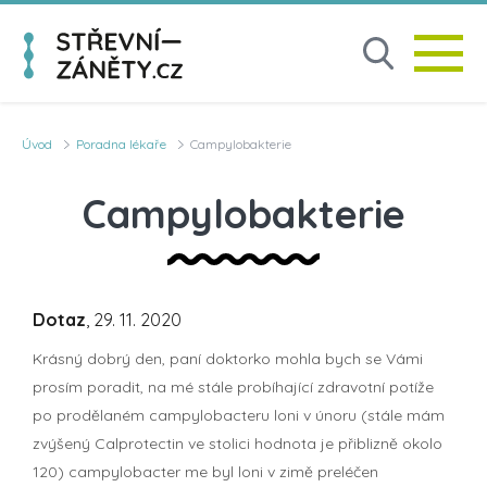
Úvod
Poradna lékaře
Campylobakterie
Campylobakterie
Dotaz
, 29. 11. 2020
Krásný dobrý den, paní doktorko mohla bych se Vámi
prosím poradit, na mé stále probíhající zdravotní potíže
po prodělaném campylobacteru loni v únoru (stále mám
zvýšený Calprotectin ve stolici hodnota je přiblizně okolo
120) campylobacter me byl loni v zimě preléčen