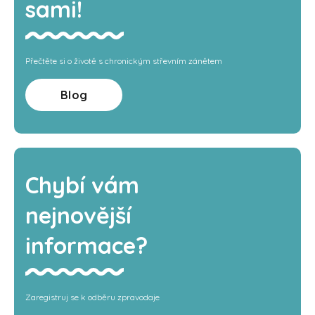
sami!
Přečtěte si o životě s chronickým střevním zánětem
Blog
Chybí vám
nejnovější
informace?
Zaregistruj se k odběru zpravodaje