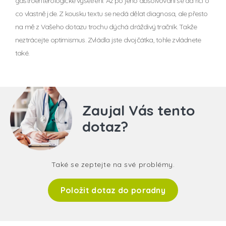
gastroenterologické vyšetření. Až po jeho absolvování se dá říci o
co vlastně jde. Z kousku textu se nedá dělat diagnosa, ale přesto
na mě z Vašeho dotazu trochu dýchá dráždivý tračník. Takže
neztrácejte optimismus. Zvládla jste dvojčátka, tohle zvládnete
také.
Zaujal Vás tento
dotaz?
Také se zeptejte na své problémy.
Položit dotaz do poradny