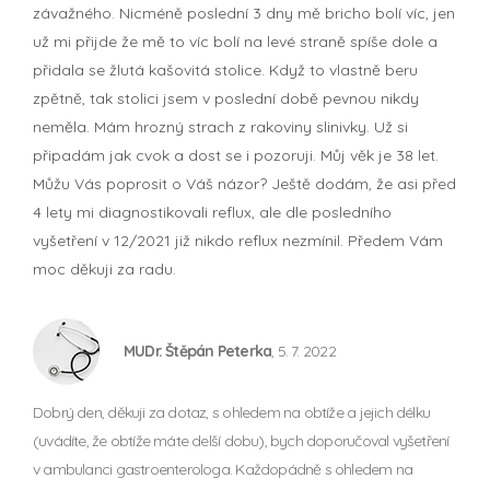
závažného. Nicméně poslední 3 dny mě bricho bolí víc, jen
už mi přijde že mě to víc bolí na levé straně spíše dole a
přidala se žlutá kašovitá stolice. Když to vlastně beru
zpětně, tak stolici jsem v poslední době pevnou nikdy
neměla. Mám hrozný strach z rakoviny slinivky. Už si
připadám jak cvok a dost se i pozoruji. Můj věk je 38 let.
Můžu Vás poprosit o Váš názor? Ještě dodám, že asi před
4 lety mi diagnostikovali reflux, ale dle posledního
vyšetření v 12/2021 již nikdo reflux nezmínil. Předem Vám
moc děkuji za radu.
MUDr. Štěpán Peterka
, 5. 7. 2022
Dobrý den, děkuji za dotaz, s ohledem na obtíže a jejich délku
(uvádíte, že obtíže máte delší dobu), bych doporučoval vyšetření
v ambulanci gastroenterologa. Každopádně s ohledem na