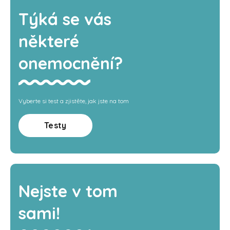
Týká se vás
některé
onemocnění?
Vyberte si test a zjistěte, jak jste na tom
Testy
Nejste v tom
sami!