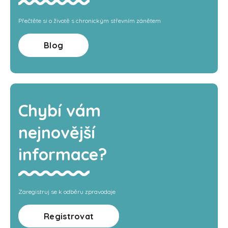
Přečtěte si o životě s chronickým střevním zánětem
Blog
Chybí vám
nejnovější
informace?
Zaregistruj se k odběru zpravodaje
Registrovat