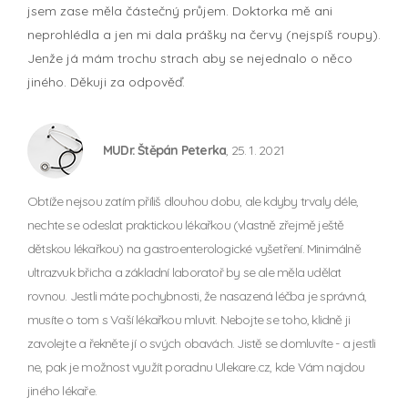
jsem zase měla částečný průjem. Doktorka mě ani
neprohlédla a jen mi dala prášky na červy (nejspíš roupy).
Jenže já mám trochu strach aby se nejednalo o něco
jiného. Děkuji za odpověď.
MUDr. Štěpán Peterka
, 25. 1. 2021
Obtíže nejsou zatím příliš dlouhou dobu, ale kdyby trvaly déle,
nechte se odeslat praktickou lékařkou (vlastně zřejmě ještě
dětskou lékařkou) na gastroenterologické vyšetření. Minimálně
ultrazvuk břicha a základní laboratoř by se ale měla udělat
rovnou. Jestli máte pochybnosti, že nasazená léčba je správná,
musíte o tom s Vaší lékařkou mluvit. Nebojte se toho, klidně ji
zavolejte a řekněte jí o svých obavách. Jistě se domluvíte - a jestli
ne, pak je možnost využít poradnu Ulekare.cz, kde Vám najdou
jiného lékaře.