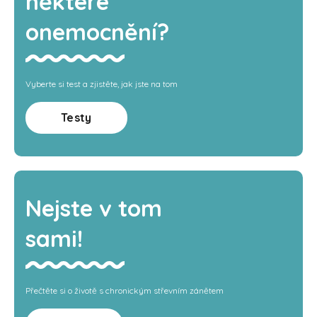
některé
onemocnění?
Vyberte si test a zjistěte, jak jste na tom
Testy
Nejste v tom
sami!
Přečtěte si o životě s chronickým střevním zánětem