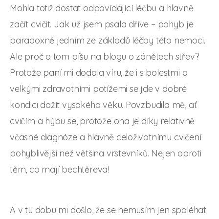
Mohla totiž dostat odpovídající léčbu a hlavně
začít cvičit. Jak už jsem psala dříve – pohyb je
paradoxně jedním ze základů léčby této nemoci.
Ale proč o tom píšu na blogu o zánětech střev?
Protože paní mi dodala víru, že i s bolestmi a
velkými zdravotními potížemi se jde v dobré
kondici dožít vysokého věku. Povzbudila mě, ať
cvičím a hýbu se, protože ona je díky relativně
včasné diagnóze a hlavně celoživotnímu cvičení
pohyblivější než většina vrstevníků. Nejen oproti
těm, co mají bechtěreva!
A v tu dobu mi došlo, že se nemusím jen spoléhat