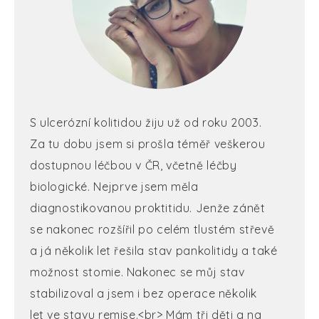
S ulcerózní kolitidou žiju už od roku 2003.
Za tu dobu jsem si prošla téměř veškerou
dostupnou léčbou v ČR, včetně léčby
biologické. Nejprve jsem měla
diagnostikovanou proktitidu. Jenže zánět
se nakonec rozšířil po celém tlustém střevě
a já několik let řešila stav pankolitidy a také
možnost stomie. Nakonec se můj stav
stabilizoval a jsem i bez operace několik
let ve stavu remise.<br> Mám tři děti a na