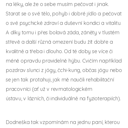
na léky, ale že o sebe musím pečovat i jinak.
Starat se o své tělo, pohyb i dobré jídlo a pečovat
o své psychické zdraví a duševní kondici a vitalitu.
A díky tomu i přes bolavá záda, záněty v tlustém
střevě a další různá omezení budu žít dobře a
kvalitně a třeba i dlouho. Od té doby se více či
méně opravdu pravidelně hýbu. Cvičím například
pozdrav slunci z jógy, čchi-kung, občas jógu nebo
se jen tak protahuji, jak mě naučili rehabilitační
pracovníci (ať už v revmatologickém
ústavu, v lázních, či individuálně na fyzioterapiích).
Dodneška tak vzpomínám na jednu paní, kterou