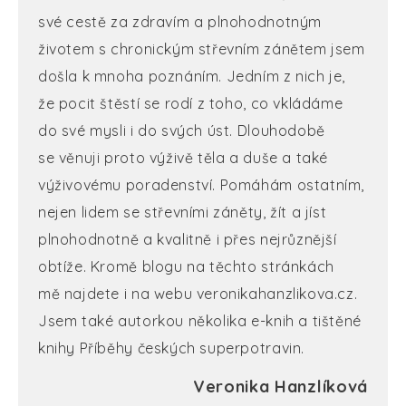
své cestě za zdravím a plnohodnotným
životem s chronickým střevním zánětem jsem
došla k mnoha poznáním. Jedním z nich je,
že pocit štěstí se rodí z toho, co vkládáme
do své mysli i do svých úst. Dlouhodobě
se věnuji proto výživě těla a duše a také
výživovému poradenství. Pomáhám ostatním,
nejen lidem se střevními záněty, žít a jíst
plnohodnotně a kvalitně i přes nejrůznější
obtíže. Kromě blogu na těchto stránkách
mě najdete i na webu veronikahanzlikova.cz.
Jsem také autorkou několika e-knih a tištěné
knihy Příběhy českých superpotravin.
Veronika Hanzlíková