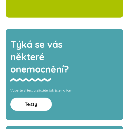
Týká se vás
některé
onemocnění?
Vyberte si test a zjistěte, jak jste na tom
Testy