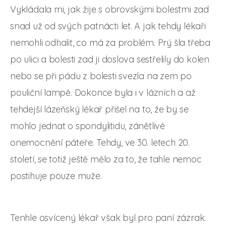
Vykládala mi, jak žije s obrovskými bolestmi zad
snad už od svých patnácti let. A jak tehdy lékaři
nemohli odhalit, co má za problém. Prý šla třeba
po ulici a bolesti zad ji doslova sestřelily do kolen
nebo se při pádu z bolesti svezla na zem po
pouliční lampě. Dokonce byla i v lázních a až
tehdejší lázeňský lékař přišel na to, že by se
mohlo jednat o spondylitidu, zánětlivé
onemocnění páteře. Tehdy, ve 30. letech 20.
století, se totiž ještě mělo za to, že tahle nemoc
postihuje pouze muže.
Tenhle osvícený lékař však byl pro paní zázrak.