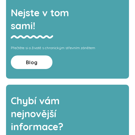
Nejste v tom
sami!
Přečtěte si o životě s chronickým střevním zánětem
Blog
Chybí vám
nejnovější
informace?