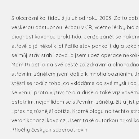
S ulcerózní kolitidou žiju už od roku 2003. Za tu do
veškerou dostupnou léčbou v ČR, včetně léčby biol
diagnostikovanou proktitidu. Jenže zánět se nakone
střevě a já několik let řešila stav pankolitidy a ta
se můj stav stabilizoval a jsem i bez operace několi
Mám tři děti a na své cestě za zdravím a plnohod
střevním zánětem jsem došla k mnoha poznáním. Jed
štěstí se rodí z toho, co vkládáme do své mysli i d
se věnuji proto výživě těla a duše a také výživov
ostatním, nejen lidem se střevními záněty, žít a jíst
i přes nejrůznější obtíže. Kromě blogu na těchto s
veronikahanzlikova.cz. Jsem také autorkou několika 
Příběhy českých superpotravin.