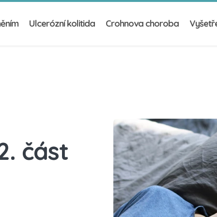
něním
Ulcerózní kolitida
Crohnova choroba
Vyšetře
2. část