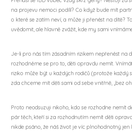
Přenáší se IBD vůbec vždy skrz geny? Nestojí za s
na projevu nemoci podílí? Co když bude mít partn
o které se zatím neví, a může ji přenést na dítě? T
uvědomit, ale hlavně zvážit, kde my sami vnímáme n
Je-li pro nás tím zásadním rizikem nepřenést na dí
rozhodněme se pro to, děti opravdu nemít. Vnímáte
riziko může být u každých rodičů (protože každý si
zda chceme mít děti sami od sebe vnitřně, „bez oh
Proto neodsuzuji nikoho, kdo se rozhodne nemít dět
pár těch, kteří si za rozhodnutím nemít děti opravd
nikde psáno, že náš život je víc plnohodnotný jen k