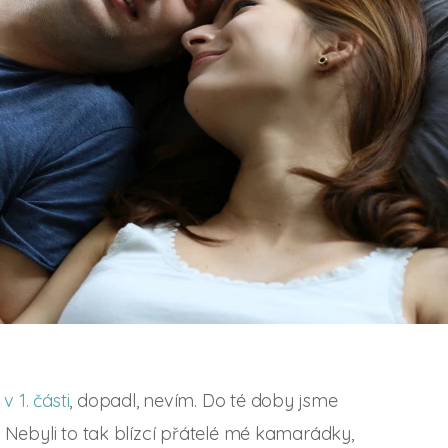
 1. části
, dopadl, nevím. Do té doby jsme
. Nebyli to tak blízcí přátelé mé kamarádky,