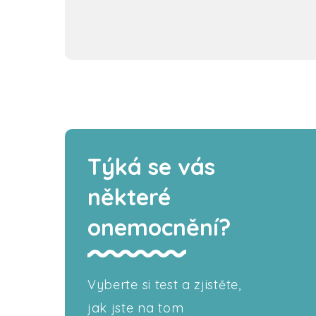
Týká se vás
některé
onemocnění?
Vyberte si test a zjistěte,
jak jste na tom