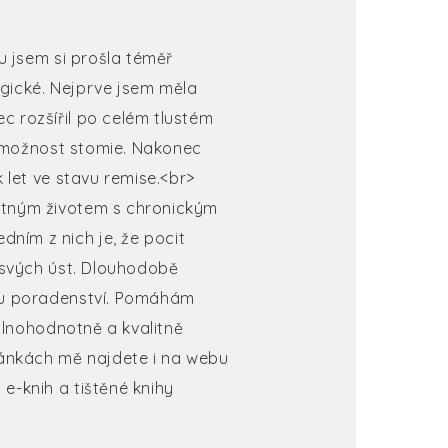
bu jsem si prošla téměř
ogické. Nejprve jsem měla
c rozšířil po celém tlustém
ké možnost stomie. Nakonec
k let ve stavu remise.<br>
notným životem s chronickým
ním z nich je, že pocit
o svých úst. Dlouhodobě
ému poradenství. Pomáhám
 plnohodnotně a kvalitně
tránkách mě najdete i na webu
e-knih a tištěné knihy