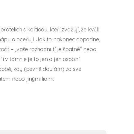
elích s kolitidou, kteří zvažují, že kvůli
 chápu a oceňuji. Jak to nakonec dopadne,
čit – „vaše rozhodnutí je špatné“ nebo
í i v tomhle je to jen a jen osobní
v době, kdy (pevně doufám) za své
tem nebo jinými lidmi.