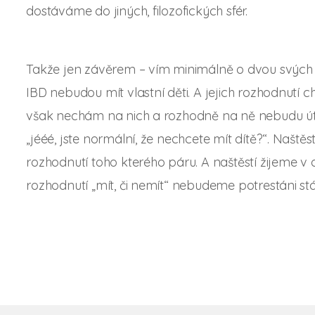
dostáváme do jiných, filozofických sfér.
Takže jen závěrem – vím minimálně o dvou svých přát
IBD nebudou mít vlastní děti. A jejich rozhodnutí
však nechám na nich a rozhodně na ně nebudu úto
„jééé, jste normální, že nechcete mít dítě?“. Naštěst
rozhodnutí toho kterého páru. A naštěstí žijeme 
rozhodnutí „mít, či nemít“ nebudeme potrestáni stá