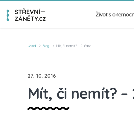
Život s onemoc
Úvod
Blog
Mít, či nemít? – 2. část
27. 10. 2016
Mít, či nemít? – 