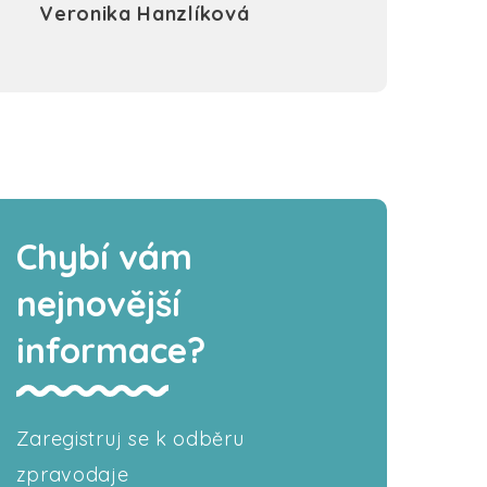
Veronika Hanzlíková
Chybí vám
nejnovější
informace?
Zaregistruj se k odběru
zpravodaje