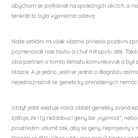
abychom se potkávali na společných akcích, a na j
tenkrát to byla výjimečná oslava.
Naše setkání mi však vlastně přineslo pozitivní 
pojmenovali naši touhu a chuť mít spolu dítě. Také 
oba partneři o tomto tématu komunikovali a byli z
otázce. A je jedno, jestli se jedná o diagnózu astma
nejednoznačně se geneticky přenášených nemocí
Vždyť ještě existuje nová oblast genetiky zvaná epi
zjišťuje, že i ty nežádoucí geny lze „vypnout“, neb
prostředím utlumit tak, aby se geny neprojevily v