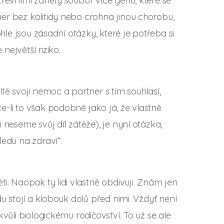
třevními záněty soubor více genů, které se
er bez kolitidy nebo crohna jinou chorobu,
ohle jsou zásadní otázky, které je potřeba si
ejvětší riziko.
tě svoji nemoc a partner s tím souhlasí,
-li to však podobně jako já, že vlastně
 neseme svůj díl zátěže), je nyní otázka,
ledu na zdraví“.
i. Naopak ty lidi vlastně obdivuji. Znám jen
u stojí a klobouk dolů před nimi. Vždyť není
vůli biologickému rodičovství. To už se ale