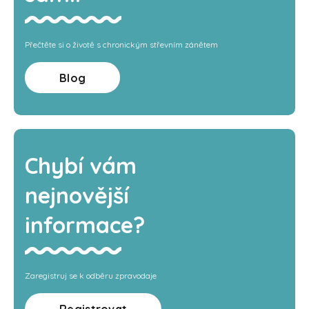
Přečtěte si o životě s chronickým střevním zánětem
Blog
Chybí vám
nejnovější
informace?
Zaregistruj se k odběru zpravodaje