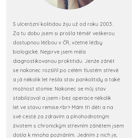
S ulcerózní kolitidou žiju už od roku 2003.
Za tu dobu jsem si prošla téměř veškerou
dostupnou léčbou v ČR, včetně léčby
biologické. Nejprve jsem měla
diagnostikovanou proktitidu. Jenže zánět
se nakonec rozšířil po celém tlustém střevě
a já několik let řešila stav pankolitidy a také
možnost stomie. Nakonec se můj stav
stabilizoval a jsem i bez operace několik
let ve stavu remise.<br> Mám tři děti a na
své cestě za zdravím a plnohodnotným
životem s chronickým střevním zánětem jsem
došla k mnoha poznáním. Jedním z nich je,