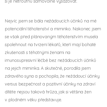
si je netroufnu samovolně vysazovat.
Nejvíc jsem se bála nežádoucích účinků na mé
potenciální těhotenství a miminko. Nakonec jsem
se však před plánovaným těhotenstvím musela
spolehnout na tvrzení lékařů, kteří mají bohaté
zkušenosti s těhotnými ženami na
imunosupresivní léčbě bez nežádoucích účinků
na jejich miminka. A skutečně, porodila jsem
zdravého syna a pochopila, že nežádoucí účinky
versus bezpečnost a pozitivní účinky na zdraví
dítěte nejsou taková hrůza, jak si většina žen
v plodném věku představuje.