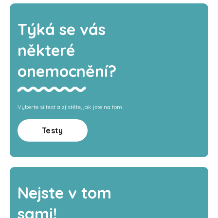
Týká se vás
některé
onemocnění?
Vyberte si test a zjistěte, jak jste na tom
Testy
Nejste v tom
sami!