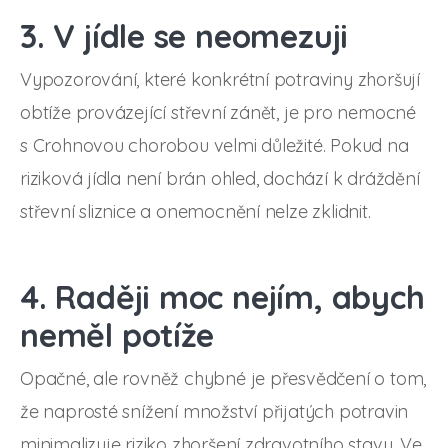
3. V jídle se neomezuji
Vypozorování, které konkrétní potraviny zhoršují
obtíže provázející střevní zánět, je pro nemocné
s Crohnovou chorobou velmi důležité. Pokud na
riziková jídla není brán ohled, dochází k dráždění
střevní sliznice a onemocnění nelze zklidnit.
4. Raději moc nejím, abych
neměl potíže
Opačné, ale rovněž chybné je přesvědčení o tom,
že naprosté snížení množství přijatých potravin
minimalizuje riziko zhoršení zdravotního stavu. Ve