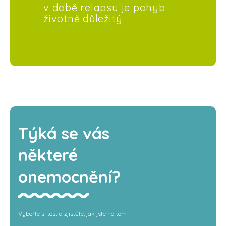
v době relapsu je pohyb
životně důležitý
Týká se vás
některé
onemocnění?
Vyberte si test a zjistěte, jak jste na tom