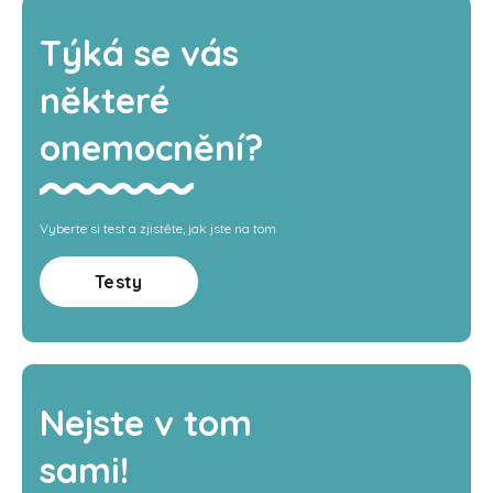
Týká se vás
některé
onemocnění?
Vyberte si test a zjistěte, jak jste na tom
Testy
Nejste v tom
sami!