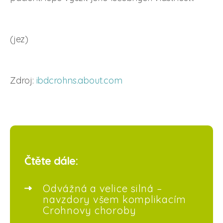
(jez)
Zdroj:
ibdcrohns.about.com
Čtěte dále:
Odvážná a velice silná –
navzdory všem komplikacím
Crohnovy choroby