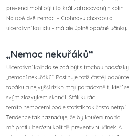
prevencí mohl být i tolikrát zatracovaný nikotin.
Na obě dvě nemoci – Crohnovu chorobu a
ulcerativní kolitidu – má ale úplně opačné účinky.
„Nemoc nekuřáků“
Ulcerativní kolitida se zdá být s trochou nadsázky
„nemocí nekuřáků“. Postihuje totiž častěji odpůrce
tabáku a nejvyšší riziko mají paradoxně ti, kteří se
svým zlozvykem skončili. Stálí kuřáci
těmito nemocemi podle statistik tak často netrpí.
Tendence tak naznačuje, že by kouření mohlo
mít proti ulcerózní kolitidě preventivní účinek. A