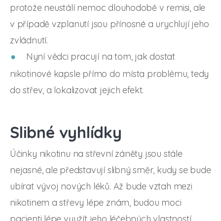
protože neustálí nemoc dlouhodobě v remisi, ale
v případě vzplanutí jsou přínosné a urychlují jeho
zvládnutí.
Nyní vědci pracují na tom, jak dostat
nikotinové kapsle přímo do místa problému, tedy
do střev, a lokalizovat jejich efekt.
Slibné vyhlídky
Účinky nikotinu na střevní záněty jsou stále
nejasné, ale představují slibný směr, kudy se bude
ubírat vývoj nových léků. Až bude vztah mezi
nikotinem a střevy lépe znám, budou moci
pacienti lépe využít jeho léčebných vlastností.