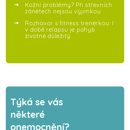
Kožní problémy? Při střevních
zánětech nejsou výjimkou
Rozhovor s fitness trenérkou: I
v době relapsu je pohyb
životně důležitý
Týká se vás
některé
onemocnění?