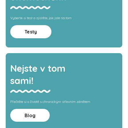
Vyberte si test a zjistěte, jak jste na tom
Testy
Nejste v tom
sami!
Přečtěte si o životě s chronickým střevním zánětem
Blog