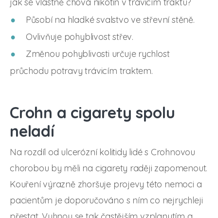
jak se vlastně chová nikotin v trávicím traktu?
Působí na hladké svalstvo ve střevní stěně.
Ovlivňuje pohyblivost střev.
Změnou pohyblivosti určuje rychlost
průchodu potravy trávicím traktem.
Crohn a cigarety spolu
neladí
Na rozdíl od ulcerózní kolitidy lidé s Crohnovou
chorobou by měli na cigarety raději zapomenout.
Kouření výrazně zhoršuje projevy této nemoci a
pacientům je doporučováno s ním co nejrychleji
přestat. Vyhnou se tak častějším vzplanutím a