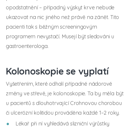
opodstatnění – případný výskyt krve nebude
ukazovat na nic jiného než právě na zánět. Tito
pacienti tak s běžným screeningovým
programem nevystačí. Musejí být sledováni u
gastroenterologa.
Kolonoskopie se vyplatí
Vyšetřením, které odhalí případné nádorové
změny ve střevě, je kolonoskopie. Ta by měla být
u pacientů s dlouhotrvající Crohnovou chorobou
či ulcerózní kolitidou prováděna každé 1–2 roky.
Lékař při ní vyhledává slizniční výrůstky