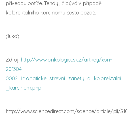
přivedou potíže. Tehdy již bývá v případě
kolorektálního karcinomu často pozdě.
(luko)
Zdroj:
http://www.onkologiecs.cz/artkey/xon-
201304-
0002_Idiopaticke_strevni_zanety_a_kolorektalni
_karcinom.php
http://www.sciencedirect.com/science/article/pii/S