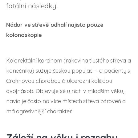
fatální následky.
Nádor ve střevě odhalí najisto pouze
kolonoskopie
Kolorektální karcinom (rakovina tlustého střeva a
konečníku) sužuje českou populaci – a pacienty s
Crohnovou chorobou či ulcerózní kolitidou
dvojnásob. Objevuje se u nich v mladším věku,
navíc je často na více místech střeva zároveň a
má agresivnější charakter.
Záleží na věku i rozsahu