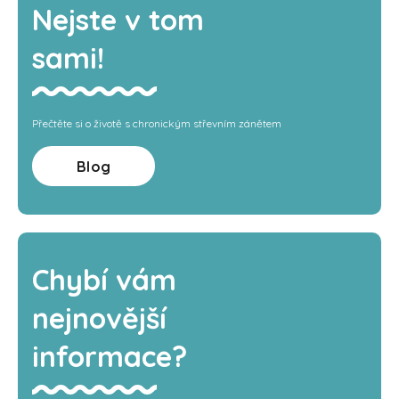
Nejste v tom
sami!
Přečtěte si o životě s chronickým střevním zánětem
Blog
Chybí vám
nejnovější
informace?