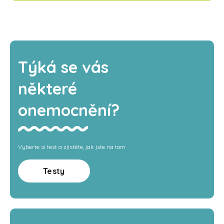
Týká se vás
některé
onemocnění?
Vyberte si test a zjistěte, jak jste na tom
Testy