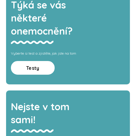
Týká se vás
některé
onemocnění?
Vyberte si test a zjistěte, jak jste na tom
Testy
Nejste v tom
sami!