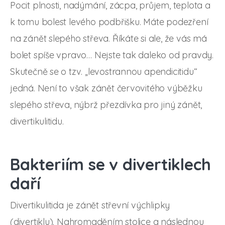
Pocit plnosti, nadýmání, zácpa, průjem, teplota a
k tomu bolest levého podbřišku. Máte podezření
na zánět slepého střeva. Říkáte si ale, že vás má
bolet spíše vpravo… Nejste tak daleko od pravdy.
Skutečně se o tzv. „levostrannou apendicitidu“
jedná. Není to však zánět červovitého výběžku
slepého střeva, nýbrž přezdívka pro jiný zánět,
divertikulitidu.
Bakteriím se v divertiklech
daří
Divertikulitida je zánět střevní výchlipky
(divertiklu). Nahromaděním stolice a následnou