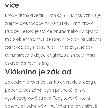
více
Proč vlastně divertikly vznikají? Příčinou vzniku je
zřejmě dlouhodobě zvýšený tlak uvnitř trávicí
trubice. Jelikož je stolice průměrného Evropana
málo objemná, musí se střevní svalovina usilovně
stahovat, aby ji posunula. Tím se zvyšuje tlak
uvnitř střeva a dojde k výhřezu sliznice v místě
oslabené střevní stěny.
Vláknina je základ
Základem prevence vzniku divertiklů a léčby u
pacientů bez zánětlivých příznaků je tzv.
vysokozbytková strava. Tedy taková, která
obsahuje hodně vlákniny. Vláknina je ve střevě