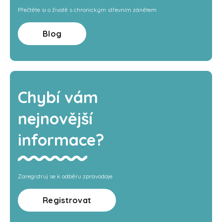
Přečtěte si o životě s chronickým střevním zánětem
Blog
Chybí vám
nejnovější
informace?
Zaregistruj se k odběru zpravodaje
Registrovat