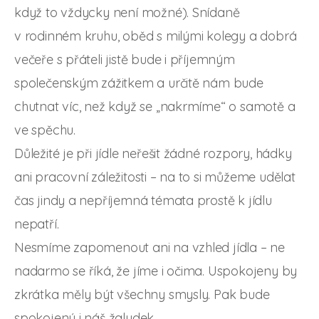
když to vždycky není možné). Snídaně
v rodinném kruhu, oběd s milými kolegy a dobrá
večeře s přáteli jistě bude i příjemným
společenským zážitkem a určitě nám bude
chutnat víc, než když se „nakrmíme“ o samotě a
ve spěchu.
Důležité je při jídle neřešit žádné rozpory, hádky
ani pracovní záležitosti – na to si můžeme udělat
čas jindy a nepříjemná témata prostě k jídlu
nepatří.
Nesmíme zapomenout ani na vzhled jídla – ne
nadarmo se říká, že jíme i očima. Uspokojeny by
zkrátka měly být všechny smysly. Pak bude
spokojený i náš žaludek.