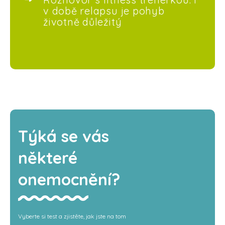
v době relapsu je pohyb
životně důležitý
Týká se vás
některé
onemocnění?
Vyberte si test a zjistěte, jak jste na tom