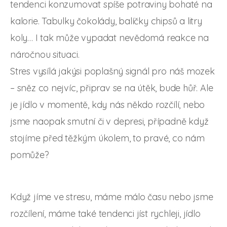
tendenci konzumovat spíše potraviny bohaté na
kalorie. Tabulky čokolády, balíčky chipsů a litry
koly… I tak může vypadat nevědomá reakce na
náročnou situaci.
Stres vysílá jakýsi poplašný signál pro náš mozek
– sněz co nejvíc, připrav se na útěk, bude hůř. Ale
je jídlo v momentě, kdy nás někdo rozčílí, nebo
jsme naopak smutní či v depresi, případně když
stojíme před těžkým úkolem, to pravé, co nám
pomůže?
Když jíme ve stresu, máme málo času nebo jsme
rozčílení, máme také tendenci jíst rychleji, jídlo