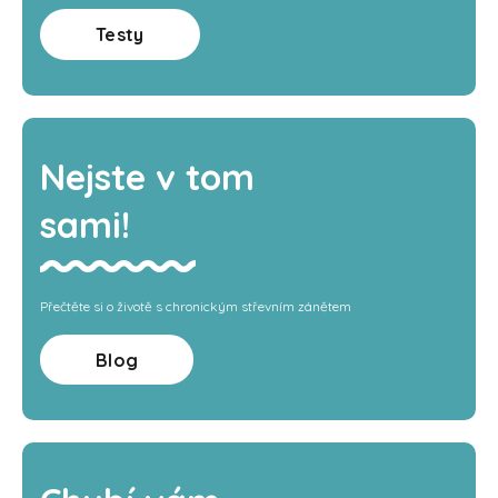
Testy
Nejste v tom
sami!
Přečtěte si o životě s chronickým střevním zánětem
Blog