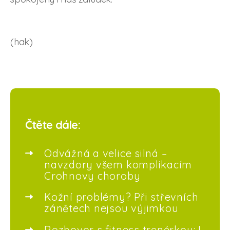
(hak)
Čtěte dále:
Odvážná a velice silná –
navzdory všem komplikacím
Crohnovy choroby
Kožní problémy? Při střevních
zánětech nejsou výjimkou
Rozhovor s fitness trenérkou: I