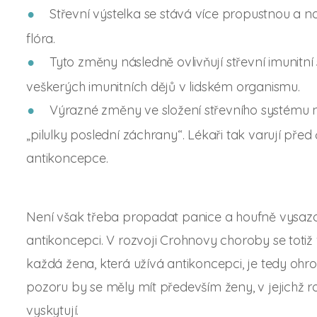
Střevní výstelka se stává více propustnou a n
flóra.
Tyto změny následně ovlivňují střevní imunitní
veškerých imunitních dějů v lidském organismu.
Výrazné změny ve složení střevního systému 
„pilulky poslední záchrany“. Lékaři tak varují pře
antikoncepce.
Není však třeba propadat panice a houfně vysa
antikoncepci. V rozvoji Crohnovy choroby se totiž 
každá žena, která užívá antikoncepci, je tedy oh
pozoru by se měly mít především ženy, v jejichž ro
vyskytují.