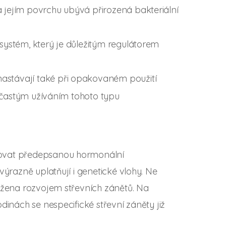
a jejím povrchu ubývá přirozená bakteriální
 systém, který je důležitým regulátorem
nastávají také při opakovaném použití
d častým užíváním tohoto typu
zovat předepsanou hormonální
výrazně uplatňují i genetické vlohy. Ne
rožena rozvojem střevních zánětů. Na
dinách se nespecifické střevní záněty již