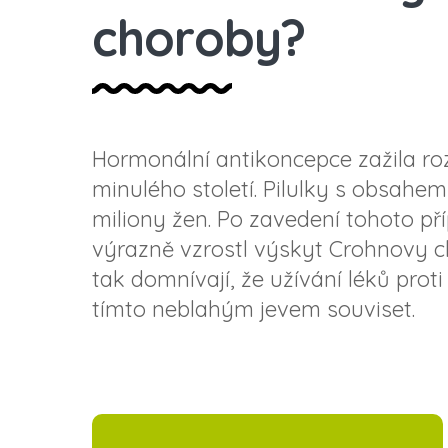
choroby?
Hormonální antikoncepce zažila roz
minulého století. Pilulky s obsahe
miliony žen. Po zavedení tohoto př
výrazně vzrostl výskyt Crohnovy c
tak domnívají, že užívání léků prot
tímto neblahým jevem souviset.