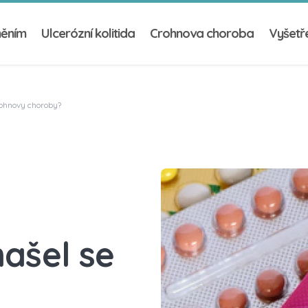
něním
Ulcerózní kolitida
Crohnova choroba
Vyšetře
rohnovy choroby?
našel se