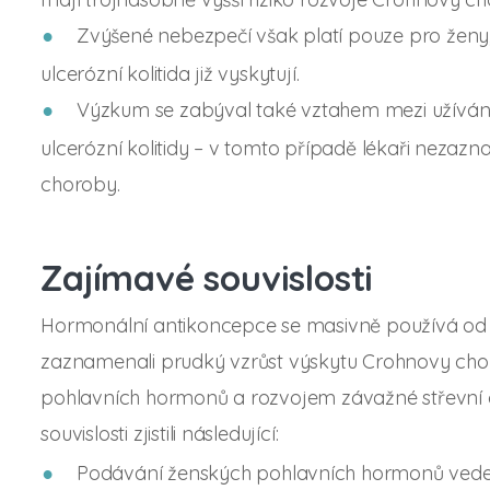
Zvýšené nebezpečí však platí pouze pro ženy,
ulcerózní kolitida již vyskytují.
Výzkum se zabýval také vztahem mezi užívá
ulcerózní kolitidy – v tomto případě lékaři nezazn
choroby.
Zajímavé souvislosti
Hormonální antikoncepce se masivně používá od 60. 
zaznamenali prudký vzrůst výskytu Crohnovy chor
pohlavních hormonů a rozvojem závažné střevní c
souvislosti zjistili následující:
Podávání ženských pohlavních hormonů vede k 