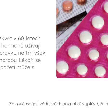
květ v 60. letech
m hormonů užívají
ípravku na trh však
horoby. Lékaři se
i početí může s
Ze současných vědeckých poznatků vyplývá, že hor