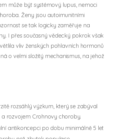
dem může být systémový lupus, nemoci
 choroba. Ženy jsou autoimunitními
zornost se tak logicky zaměřuje na
ny. I přes současný vědecký pokrok však
větlila vliv ženských pohlavních hormonů
dná o velmi složitý mechanismus, na jehož
zitě rozsáhlý výzkum, který se zabýval
e a rozvojem Crohnovy choroby.
lní antikoncepci po dobu minimálně 5 let
horoby než zbytek populace.