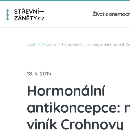
Život s onemoc
Úvod
Aktuality
Hormonální antikoncepce: našel se viník C
18. 5. 2015
Hormonální
antikoncepce: 
viník Crohnovy