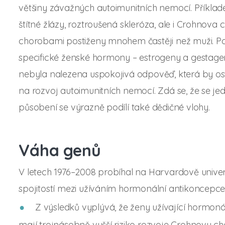
většiny závažných autoimunitních nemocí. Příkla
štítné žlázy, roztroušená skleróza, ale i Crohnova
chorobami postiženy mnohem častěji než muži. Po
specifické ženské hormony – estrogeny a gestage
nebyla nalezena uspokojivá odpověď, která by os
na rozvoj autoimunitních nemocí. Zdá se, že se je
působení se výrazně podílí také dědičné vlohy.
Váha genů
V letech 1976–2008 probíhal na Harvardově univer
spojitostí mezi užíváním hormonální antikoncepc
Z výsledků vyplývá, že ženy užívající hormoná
mají trojnásobně vyšší riziko rozvoje Crohnovy c