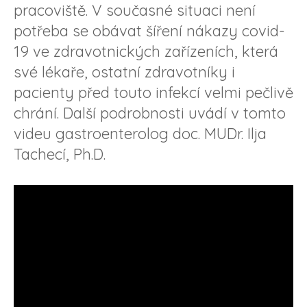
pracoviště. V současné situaci není
potřeba se obávat šíření nákazy covid-
19 ve zdravotnických zařízeních, která
své lékaře, ostatní zdravotníky i
pacienty před touto infekcí velmi pečlivě
chrání. Další podrobnosti uvádí v tomto
videu gastroenterolog doc. MUDr. Ilja
Tachecí, Ph.D.