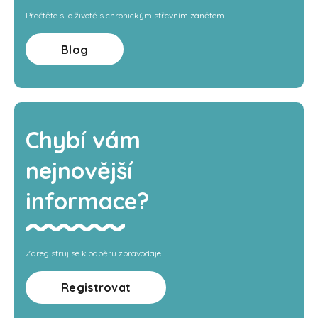
Přečtěte si o životě s chronickým střevním zánětem
Blog
Chybí vám
nejnovější
informace?
Zaregistruj se k odběru zpravodaje
Registrovat