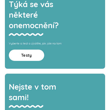
Týká se vás
některé
onemocnění?
Vyberte si test a zjistěte, jak jste na tom
Testy
Nejste v tom
sami!