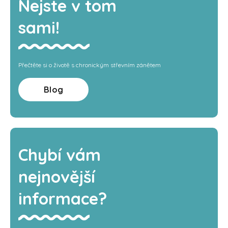
Nejste v tom
sami!
Přečtěte si o životě s chronickým střevním zánětem
Blog
Chybí vám
nejnovější
informace?