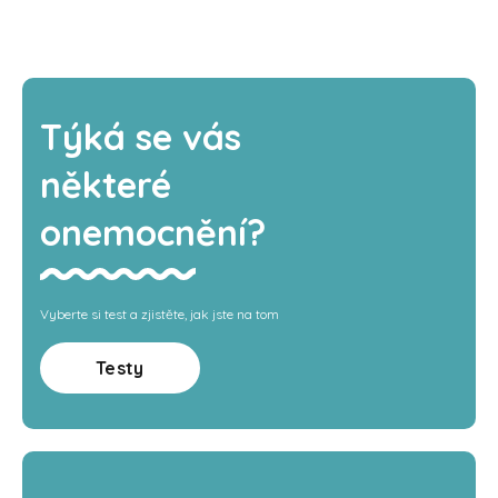
Týká se vás
některé
onemocnění?
Vyberte si test a zjistěte, jak jste na tom
Testy