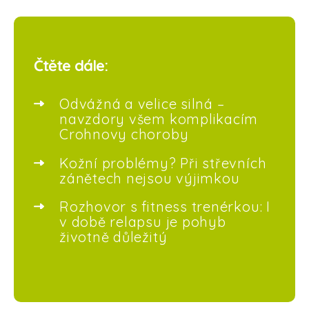
Čtěte dále:
Odvážná a velice silná –
navzdory všem komplikacím
Crohnovy choroby
Kožní problémy? Při střevních
zánětech nejsou výjimkou
Rozhovor s fitness trenérkou: I
v době relapsu je pohyb
životně důležitý