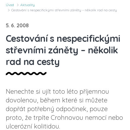
Úvod
Aktuality
Cestování s nespecifickými střevními záněty – několik rad na cesty
5. 6. 2008
Cestování s nespecifickými
střevními záněty – několik
rad na cesty
Nenechte si ujít toto léto příjemnou
dovolenou, během které si můžete
dopřát potřebný odpočinek, pouze
proto, že trpíte Crohnovou nemocí nebo
ulcerózní kolitidou.