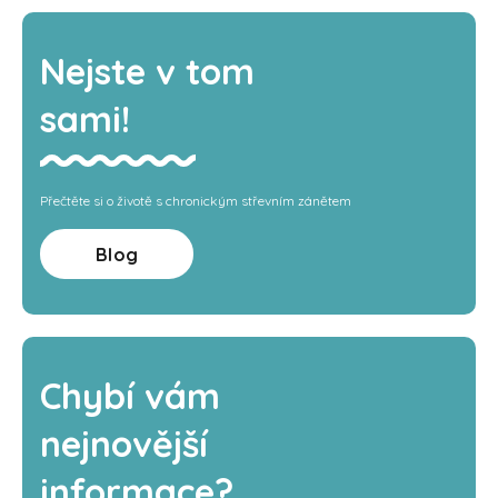
Nejste v tom
sami!
Přečtěte si o životě s chronickým střevním zánětem
Blog
Chybí vám
nejnovější
informace?