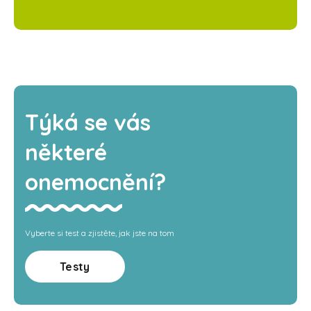
Týká se vás
některé
onemocnění?
Vyberte si test a zjistěte, jak jste na tom
Testy