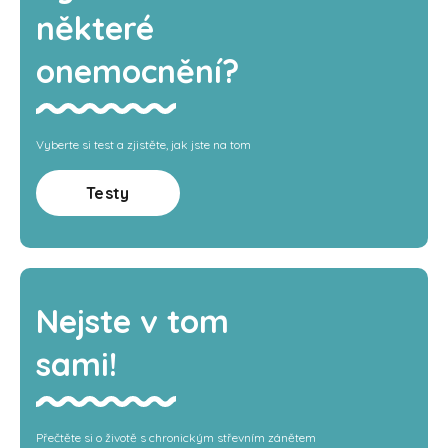
některé
onemocnění?
Vyberte si test a zjistěte, jak jste na tom
Testy
Nejste v tom
sami!
Přečtěte si o životě s chronickým střevním zánětem